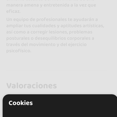
manera amena y entretenida a la vez que
eficaz.
Un equipo de profesionales te ayudarán a
ampliar tus cualidades y aptitudes artísticas,
así como a corregir lesiones, problemas
posturales o desequilibrios corporales a
través del movimiento y del ejercicio
psicofísico.
Valoraciones
0.0
Cookies