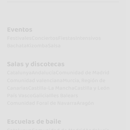
Eventos
Festivales
Conciertos
Fiestas
Intensivos
Bachata
Kizomba
Salsa
Salas y discotecas
Catalunya
Andalucía
Comunidad de Madrid
Comunidad valenciana
Murcia, Región de
Canarias
Castilla-La Mancha
Castilla y León
País Vasco
Galicia
Illes Balears
Comunidad Foral de Navarra
Aragón
Escuelas de baile