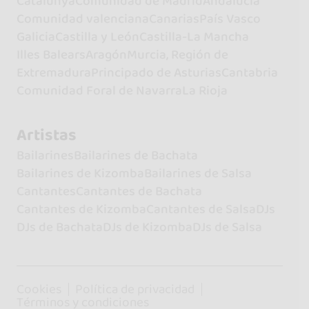
Catalunya
Comunidad de Madrid
Andalucía
Comunidad valenciana
Canarias
País Vasco
Galicia
Castilla y León
Castilla-La Mancha
Illes Balears
Aragón
Murcia, Región de
Extremadura
Principado de Asturias
Cantabria
Comunidad Foral de Navarra
La Rioja
Artistas
Bailarines
Bailarines de Bachata
Bailarines de Kizomba
Bailarines de Salsa
Cantantes
Cantantes de Bachata
Cantantes de Kizomba
Cantantes de Salsa
DJs
DJs de Bachata
DJs de Kizomba
DJs de Salsa
Cookies
Política de privacidad
Términos y condiciones