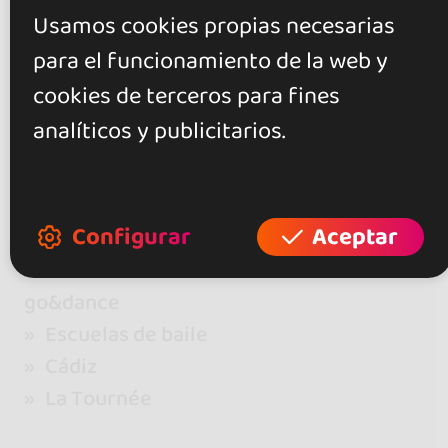
0 opiniones
Usamos cookies propias necesarias
para el funcionamiento de la web y
+ Mostrar más
Valora este local
cookies de terceros para fines
analíticos y publicitarios.
Configurar
Aceptar
go&dance
Escuelas de baile
Cádiz
La Tournée