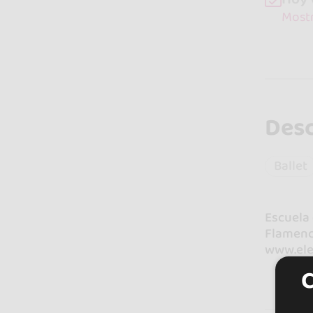
Mostr
Desc
Ballet
Escuela 
Flamenc
www.el