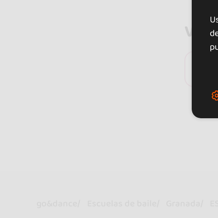
U
Valo
de
pu
0 
+ Mos
go&dance
Escuelas de baile
Granada
E