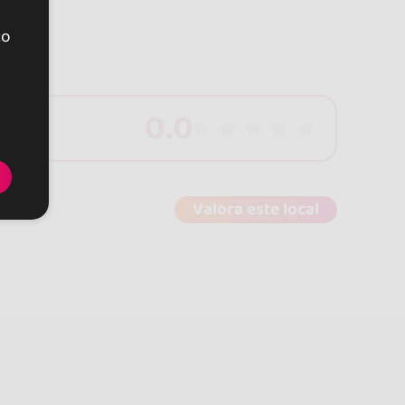
to
0.0
Valora este local