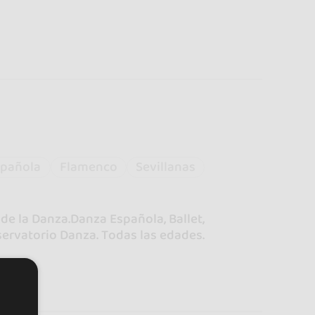
spañola
Flamenco
Sevillanas
de la Danza.Danza Española, Ballet,
ervatorio Danza. Todas las edades.