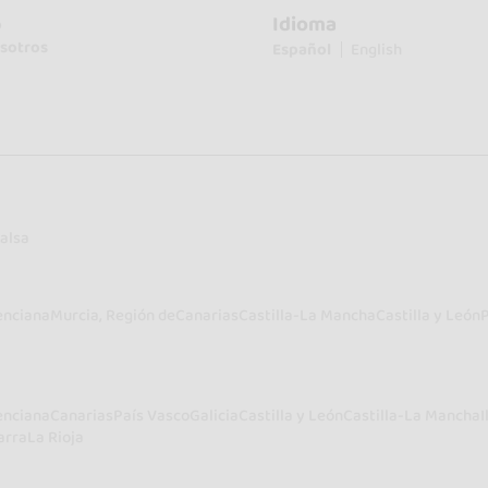
Idioma
o
sotros
Español
English
alsa
enciana
Murcia, Región de
Canarias
Castilla-La Mancha
Castilla y León
enciana
Canarias
País Vasco
Galicia
Castilla y León
Castilla-La Mancha
I
arra
La Rioja