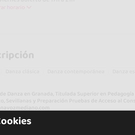
ar horario
ripción
Danza clásica
Danza contemporánea
Danza e
de Danza en Granada, Titulada Superior en Pedagogía 
o, Sevillanas y Preparación Pruebas de Acceso al Cons
enavozmediano.com
Cookies