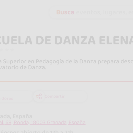
Busca
eventos, lugares, es
CUELA DE DANZA ELE
a Superior en Pedagogía de la Danza prepara des
atorio de Danza.
Compartir
idores
ada, España
al, 68, Ronda, 18003 Granada, España
viernes abierto de 17h a 21h