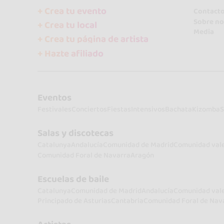
+ Crea tu evento
Contact
Sobre no
+ Crea tu local
Media
+ Crea tu página de artista
+ Hazte afiliado
Eventos
Festivales
Conciertos
Fiestas
Intensivos
Bachata
Kizomba
S
Salas y discotecas
Catalunya
Andalucía
Comunidad de Madrid
Comunidad val
Comunidad Foral de Navarra
Aragón
Escuelas de baile
Catalunya
Comunidad de Madrid
Andalucía
Comunidad val
Principado de Asturias
Cantabria
Comunidad Foral de Nav