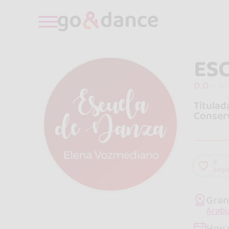
ES
0.0
Titulad
Conserv
2
segu
Gran
Arabi
Hoy 