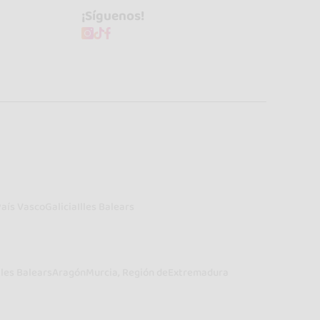
¡Síguenos!
País Vasco
Galicia
Illes Balears
lles Balears
Aragón
Murcia, Región de
Extremadura