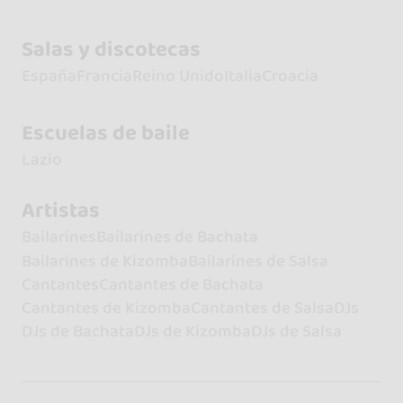
Salas y discotecas
España
Francia
Reino Unido
Italia
Croacia
Escuelas de baile
Lazio
Artistas
Bailarines
Bailarines de Bachata
Bailarines de Kizomba
Bailarines de Salsa
Cantantes
Cantantes de Bachata
Cantantes de Kizomba
Cantantes de Salsa
DJs
DJs de Bachata
DJs de Kizomba
DJs de Salsa