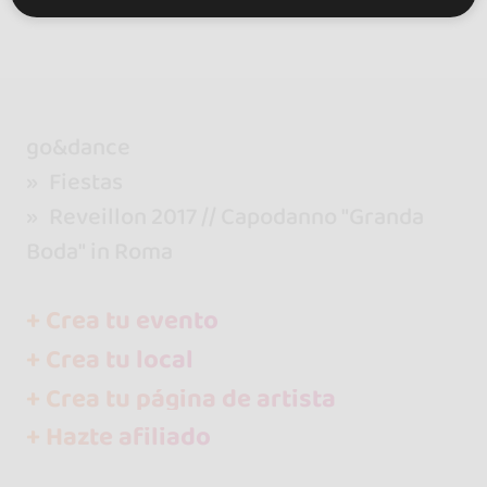
go&dance
Fiestas
Reveillon 2017 // Capodanno "Granda
Boda" in Roma
+ Crea tu evento
+ Crea tu local
+ Crea tu página de artista
+ Hazte afiliado