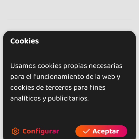
Cookies
¿Tienes alguna pregunta?
Usamos cookies propias necesarias
¡Contacta con el organizador
para el funcionamiento de la web y
para cualquier duda acerca del
evento!
cookies de terceros para fines
analíticos y publicitarios.
Contactar
Configurar
Aceptar