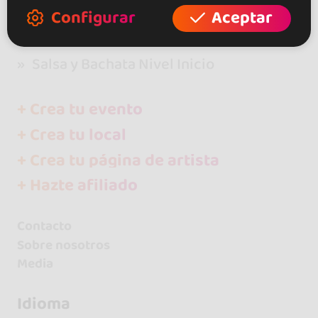
Configurar
Aceptar
go&dance
Otros
Salsa y Bachata Nivel Inicio
+ Crea tu evento
+ Crea tu local
+ Crea tu página de artista
+ Hazte afiliado
Contacto
Sobre nosotros
Media
Idioma