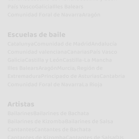
País Vasco
Galicia
Illes Balears
Comunidad Foral de Navarra
Aragón
Escuelas de baile
Catalunya
Comunidad de Madrid
Andalucía
Comunidad valenciana
Canarias
País Vasco
Galicia
Castilla y León
Castilla-La Mancha
Illes Balears
Aragón
Murcia, Región de
Extremadura
Principado de Asturias
Cantabria
Comunidad Foral de Navarra
La Rioja
Artistas
Bailarines
Bailarines de Bachata
Bailarines de Kizomba
Bailarines de Salsa
Cantantes
Cantantes de Bachata
Cantantes de Kizomba
Cantantes de Salsa
DJs