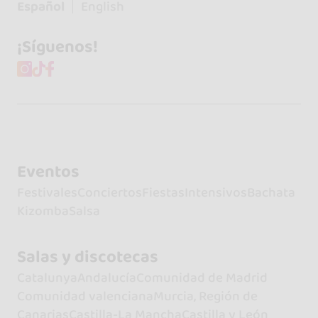
Español
English
¡Síguenos!
Eventos
Festivales
Conciertos
Fiestas
Intensivos
Bachata
Kizomba
Salsa
Salas y discotecas
Catalunya
Andalucía
Comunidad de Madrid
Comunidad valenciana
Murcia, Región de
Canarias
Castilla-La Mancha
Castilla y León