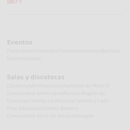
Eventos
Festivales
Conciertos
Fiestas
Intensivos
Bachata
Kizomba
Salsa
Salas y discotecas
Catalunya
Andalucía
Comunidad de Madrid
Comunidad valenciana
Murcia, Región de
Canarias
Castilla-La Mancha
Castilla y León
País Vasco
Galicia
Illes Balears
Comunidad Foral de Navarra
Aragón