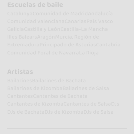
Escuelas de baile
Catalunya
Comunidad de Madrid
Andalucía
Comunidad valenciana
Canarias
País Vasco
Galicia
Castilla y León
Castilla-La Mancha
Illes Balears
Aragón
Murcia, Región de
Extremadura
Principado de Asturias
Cantabria
Comunidad Foral de Navarra
La Rioja
Artistas
Bailarines
Bailarines de Bachata
Bailarines de Kizomba
Bailarines de Salsa
Cantantes
Cantantes de Bachata
Cantantes de Kizomba
Cantantes de Salsa
DJs
DJs de Bachata
DJs de Kizomba
DJs de Salsa