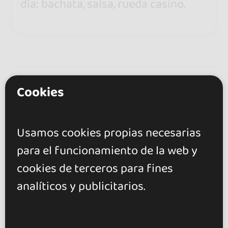
día: bachata, salsa, rueda casino.
Cookies
Artistas
(1)
Usamos cookies propias necesarias
para el funcionamiento de la web y
cookies de terceros para fines
analíticos y publicitarios.