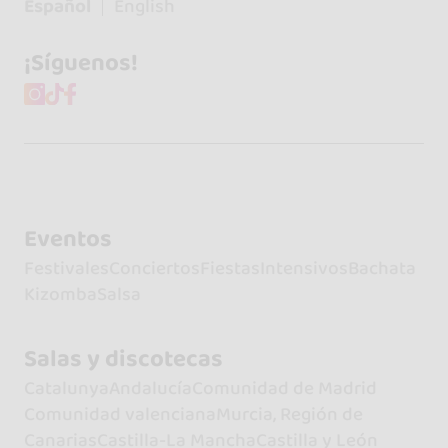
Español
English
¡Síguenos!
Eventos
Festivales
Conciertos
Fiestas
Intensivos
Bachata
Kizomba
Salsa
Salas y discotecas
Catalunya
Andalucía
Comunidad de Madrid
Comunidad valenciana
Murcia, Región de
Canarias
Castilla-La Mancha
Castilla y León