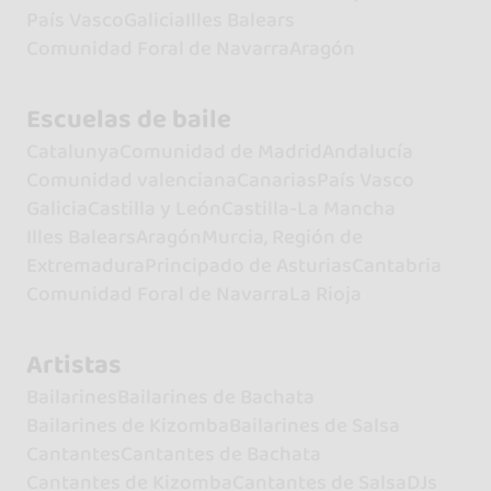
País Vasco
Galicia
Illes Balears
Comunidad Foral de Navarra
Aragón
Escuelas de baile
Catalunya
Comunidad de Madrid
Andalucía
Comunidad valenciana
Canarias
País Vasco
Galicia
Castilla y León
Castilla-La Mancha
Illes Balears
Aragón
Murcia, Región de
Extremadura
Principado de Asturias
Cantabria
Comunidad Foral de Navarra
La Rioja
Artistas
Bailarines
Bailarines de Bachata
Bailarines de Kizomba
Bailarines de Salsa
Cantantes
Cantantes de Bachata
Cantantes de Kizomba
Cantantes de Salsa
DJs