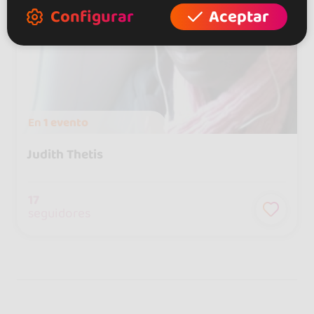
Configurar
Aceptar
En
1 evento
Judith Thetis
17
seguidores