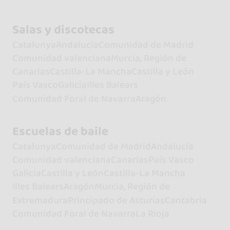
Salas y discotecas
Catalunya
Andalucía
Comunidad de Madrid
Comunidad valenciana
Murcia, Región de
Canarias
Castilla-La Mancha
Castilla y León
País Vasco
Galicia
Illes Balears
Comunidad Foral de Navarra
Aragón
Escuelas de baile
Catalunya
Comunidad de Madrid
Andalucía
Comunidad valenciana
Canarias
País Vasco
Galicia
Castilla y León
Castilla-La Mancha
Illes Balears
Aragón
Murcia, Región de
Extremadura
Principado de Asturias
Cantabria
Comunidad Foral de Navarra
La Rioja