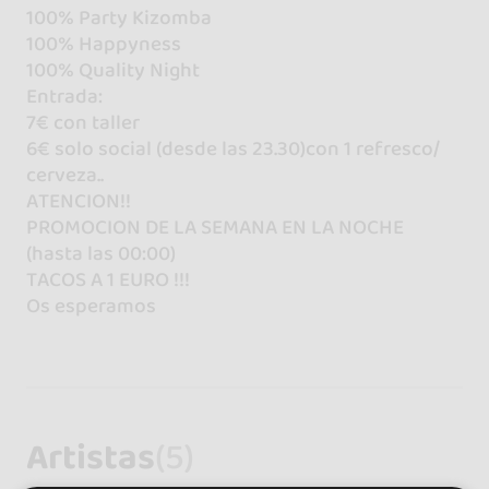
100% Party Kizomba
100% Happyness
100% Quality Night
Entrada:
7€ con taller
6€ solo social (desde las 23.30)con 1 refresco/
cerveza..
ATENCION!!
PROMOCION DE LA SEMANA EN LA NOCHE
(hasta las 00:00)
TACOS A 1 EURO !!!
Os esperamos
Artistas
(5)