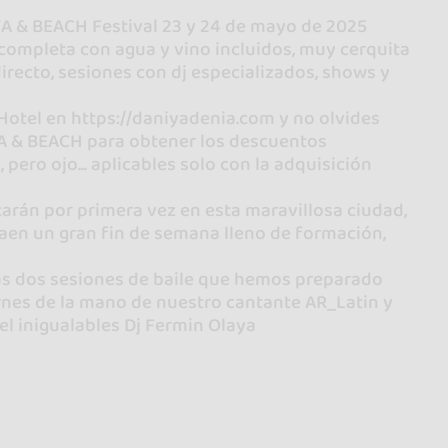
A & BEACH Festival 23 y 24 de mayo de 2025
 completa con agua y vino incluidos, muy cerquita
directo, sesiones con dj especializados, shows y
Hotel en https://daniyadenia.com y no olvides
A & BEACH para obtener los descuentos
ero ojo... aplicables solo con la adquisición
tarán por primera vez en esta maravillosa ciudad,
raen un gran fin de semana lleno de formación,
las dos sesiones de baile que hemos preparado
ernes de la mano de nuestro cantante AR_Latin y
el inigualables Dj Fermin Olaya