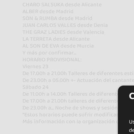
CHARO SALSUKA desde Alicante
ALBER desde Madrid
SON & RUMBA desde Madrid
JUAN CARLOS VALLES desde Denia
THE GRAZ LADIES desde Valencia
LA TERRETA desde Alicante
AL SON DE EVA desde Murcia
Y más por confirmar...
HORARIO PROVISIONAL:
Viernes 23
De 17.00h a 21.00h Talleres de diferentes esti
De 23.00h a 05.00h +- Actuación del cantant
Sábado 24
De 11.00h a 14.00h Talleres de diferentes esti
De 17.00h a 21.00h talleres de diferentes esti
De 23.00h a... Noche de shows y sesión con D
*Estos horarios puede sufrir modificaciones
Más información con la organización del eve
U
de