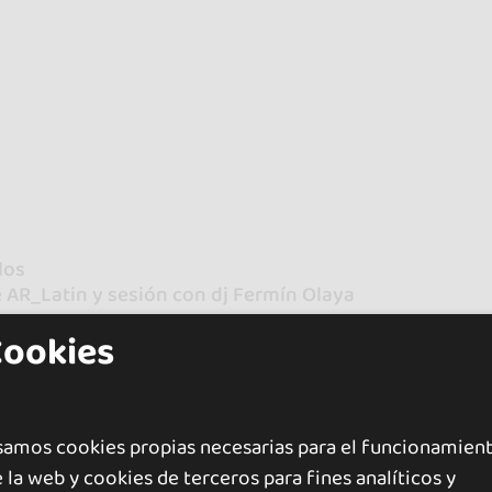
los
e AR_Latin y sesión con dj Fermín Olaya
Cookies
los
los
j Fermin Olaya
nto.
samos cookies propias necesarias para el funcionamien
 la web y cookies de terceros para fines analíticos y