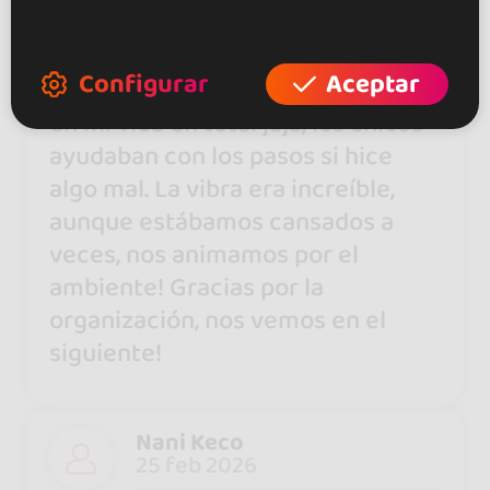
instrucciones de los profes, los
compas eran ayudables. En los
Configurar
Aceptar
sociales bailaba tanto como nunca
en mi vida en total jaja, los chicos
ayudaban con los pasos si hice
algo mal. La vibra era increíble,
aunque estábamos cansados a
veces, nos animamos por el
ambiente! Gracias por la
organización, nos vemos en el
siguiente!
Nani Keco
25 feb 2026