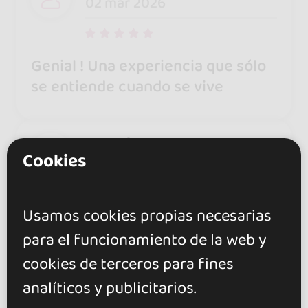
02 mar 2026
Genial ! Una experiencia que sólo
se entiende cuando se vive
Usuario
27 feb 2026
Cookies
Usamos cookies propias necesarias
Un ambiente acogedor y
para el funcionamiento de la web y
agradable con mucha alegría! En
las clases siempre me sentía
cookies de terceros para fines
cómoda aunque empecé a bailar
analíticos y publicitarios.
hace poco, se podía seguir la