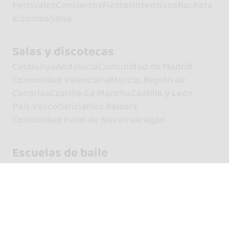
Festivales
Conciertos
Fiestas
Intensivos
Bachata
Kizomba
Salsa
Salas y discotecas
Catalunya
Andalucía
Comunidad de Madrid
Comunidad valenciana
Murcia, Región de
Canarias
Castilla-La Mancha
Castilla y León
País Vasco
Galicia
Illes Balears
Comunidad Foral de Navarra
Aragón
Escuelas de baile
Catalunya
Comunidad de Madrid
Andalucía
Comunidad valenciana
Canarias
País Vasco
Galicia
Castilla y León
Castilla-La Mancha
Illes Balears
Aragón
Murcia, Región de
Extremadura
Principado de Asturias
Cantabria