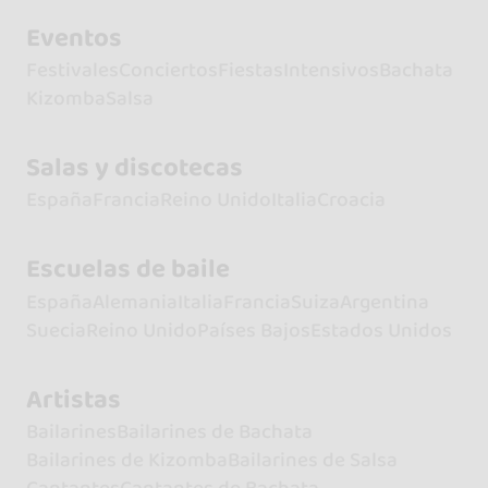
Eventos
Festivales
Conciertos
Fiestas
Intensivos
Bachata
Kizomba
Salsa
Salas y discotecas
España
Francia
Reino Unido
Italia
Croacia
Escuelas de baile
España
Alemania
Italia
Francia
Suiza
Argentina
Suecia
Reino Unido
Países Bajos
Estados Unidos
Artistas
Bailarines
Bailarines de Bachata
Bailarines de Kizomba
Bailarines de Salsa