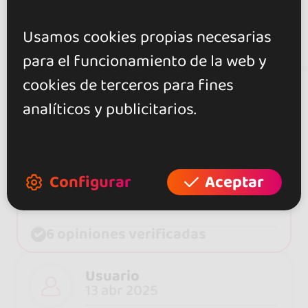
2
Usamos cookies propias necesarias
seguidores
para el funcionamiento de la web y
cookies de terceros para fines
analíticos y publicitarios.
Valoraciones
Configurar
Aceptar
5.0
6 opiniones verificadas
Usuario
13 abr 2025