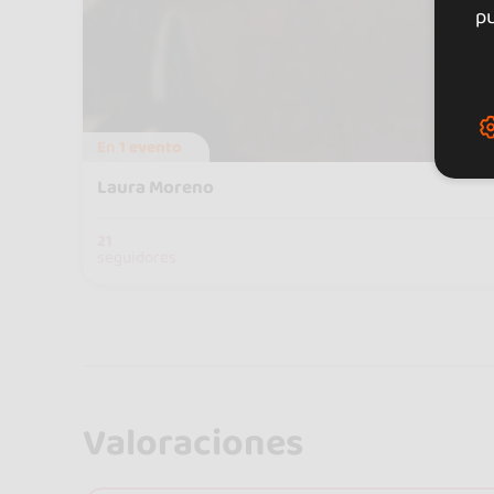
pu
En
1 evento
Laura Moreno
21
seguidores
Valoraciones