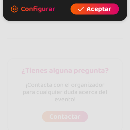
Configurar
Aceptar
Aisha
¿Tienes alguna pregunta?
¡Contacta con el organizador
para cualquier duda acerca del
evento!
Contactar