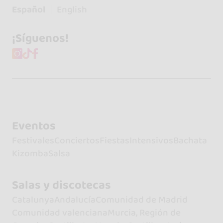
Español
English
¡Síguenos!
Eventos
Festivales
Conciertos
Fiestas
Intensivos
Bachata
Kizomba
Salsa
Salas y discotecas
Catalunya
Andalucía
Comunidad de Madrid
Comunidad valenciana
Murcia, Región de