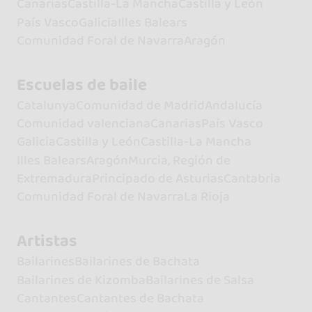
Canarias
Castilla-La Mancha
Castilla y León
País Vasco
Galicia
Illes Balears
Comunidad Foral de Navarra
Aragón
Escuelas de baile
Catalunya
Comunidad de Madrid
Andalucía
Comunidad valenciana
Canarias
País Vasco
Galicia
Castilla y León
Castilla-La Mancha
Illes Balears
Aragón
Murcia, Región de
Extremadura
Principado de Asturias
Cantabria
Comunidad Foral de Navarra
La Rioja
Artistas
Bailarines
Bailarines de Bachata
Bailarines de Kizomba
Bailarines de Salsa
Cantantes
Cantantes de Bachata