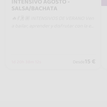
INTENSIVO AGOSTO -
SALSA/BACHATA
🔥💃🕺🏽 INTENSIVOS DE VERANO Ven
a bailar, aprender y disfrutar con la en
ergía y el sentimiento de Kalalú Dance
School. ✨ Salsa, Bachata, Estilo, Pareja
s Social
15 €
1d 20h 38m 12s
Desde