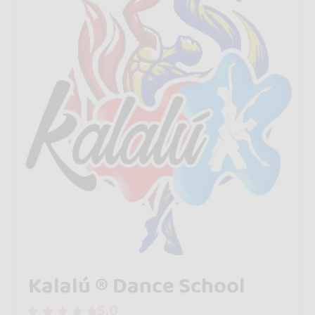
Kalalú ® Dance School
5.0