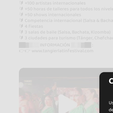
🔰 +100 artistas internacionales
🔰 +50 horas de talleres para todos los nivel
🔰 +50 shows internacionales
🔰 Competencia internacional (Salsa & Bacha
🔰 4 fiestas
🔰 3 salas de baile (Salsa, Bachata, Kizomba)
🔰 3 ciudades para turismo (Tánger, Chefcha
██▓▒░░ INFORMACIÓN ▒░▒▓██ :
👉👉 www.tangierlatinfestival.com
U
de