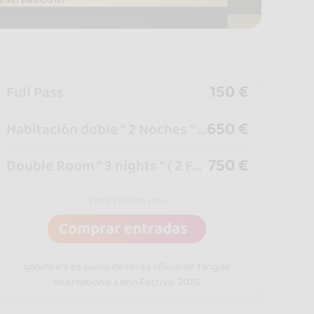
150 €
Full Pass
650 €
Habitación doble " 2 Noches " ( 2 Full Pass + Desayunos + Cenas )
750 €
Double Room " 3 nights " ( 2 Full Pass + Breakfasts + Dinners )
Ver 4 tickets más
Comprar entradas
go&dance es punto de venta oficial de Tangier
International Latin Festival 2026