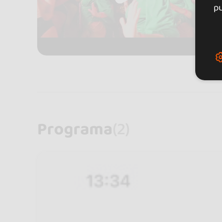
pu
Programa
(2)