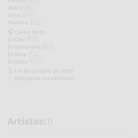
Patrisia 🇧🇬
Jaden 🇳🇱
Sana 🇧🇦
Malvina 🇧🇬
🎧 Cartel de DJ:
DJ Clau 🇷🇴
DJ Samantha 🇧🇬
DJ Nina 🇵🇱
DJ Goku 🇷🇸
🗓️ 2-4 de octubre de 2026
✨ ¡Despierta tus sentidos!
Artistas
(1)