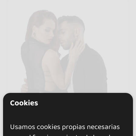
Cookies
En
8 eventos
Usamos cookies propias necesarias
Miguel y Sunsire