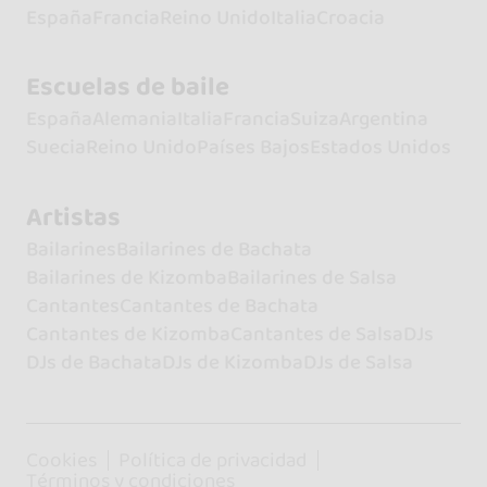
España
Francia
Reino Unido
Italia
Croacia
Escuelas de baile
España
Alemania
Italia
Francia
Suiza
Argentina
Suecia
Reino Unido
Países Bajos
Estados Unidos
Artistas
Bailarines
Bailarines de Bachata
Bailarines de Kizomba
Bailarines de Salsa
Cantantes
Cantantes de Bachata
Cantantes de Kizomba
Cantantes de Salsa
DJs
DJs de Bachata
DJs de Kizomba
DJs de Salsa
Cookies
Política de privacidad
Términos y condiciones