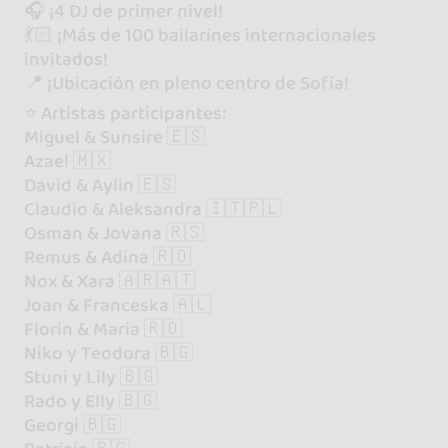
🎧 ¡4 DJ de primer nivel!
💃🏻 ¡Más de 100 bailarines internacionales
invitados!
📍 ¡Ubicación en pleno centro de Sofía!
⭐️ Artistas participantes:
Miguel & Sunsire 🇪🇸
Azael 🇲🇽
David & Aylin 🇪🇸
Claudio & Aleksandra 🇮🇹🇵🇱
Osman & Jovana 🇷🇸
Remus & Adina 🇷🇴
Nox & Xara 🇦🇷🇦🇹
Joan & Franceska 🇦🇱
Florin & Maria 🇷🇴
Niko y Teodora 🇧🇬
Stuni y Lily 🇧🇬
Rado y Elly 🇧🇬
Georgi 🇧🇬