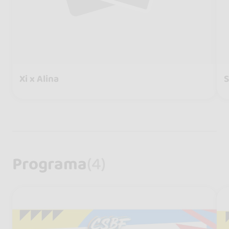
Xi x Alina
S
Programa
(4)