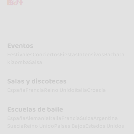
Eventos
Festivales
Conciertos
Fiestas
Intensivos
Bachata
Kizomba
Salsa
Salas y discotecas
España
Francia
Reino Unido
Italia
Croacia
Escuelas de baile
España
Alemania
Italia
Francia
Suiza
Argentina
Suecia
Reino Unido
Países Bajos
Estados Unidos