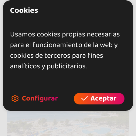
que no te puedes perder!
Cookies
¡Los precios, el alojamiento y todos los detalles
se darán a conocer pronto! Mantente atento y
Usamos cookies propias necesarias
marca tu calendario: ¡el CSBF 2026 se acerca a
toda velocidad!
para el funcionamiento de la web y
cookies de terceros para fines
¡RESERVA LA FECHA Y PREPÁRATE PARA BAILAR!
analíticos y publicitarios.
#CSBF2026 #BachataHeaven
Configurar
Aceptar