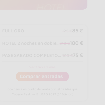
85 €
FULL ORO
125 €
180 €
HOTEL 2 noches en doble + Full
210 €
75 €
PASE SABADO COMPLETO+ FIESTA
100 €
Ver 7 tickets más
Comprar entradas
go&dance es punto de venta oficial de Más que
Cubano Festival BILBAO 2027 (5ª Edición)