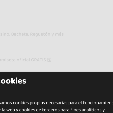
Casino, Bachata, Reguetón y más
amiseta oficial GRATIS 🎽
Cookies
samos cookies propias necesarias para el funcionamien
0 €
 persona( Se llena pronto, Despues a 200€)
 la web y cookies de terceros para fines analíticos y