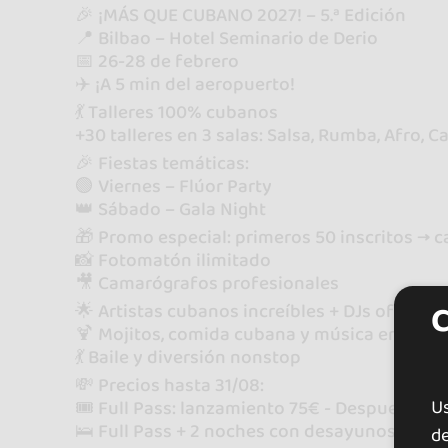
🎉 ¡MÁS QUE CUBANO 2027! – 5.ª Edición
📍 Bilbao – Hotel Seminario de Derio
📅 26-28 de febrero
✈️ ¡A 5 min del aeropuerto!
💃 Talleres 100% cubanos
+30 talleres en 3 salas: Salsa, Rumba, Afro, 
🎉 Fiestas temáticas:
🟢 Viernes – Flúor Party
👑 Sábado – Gala Night
🎁 Promo especial: primeros 50 inscritos → c
📸 Fotomatón ilimitado
🎥 Camarógrafos profesionales
🌟 Artistas cubanos increíbles + DJs oficiales
🍹 Mojitos, comida cubana y música en vivo
💃 Baile y diversión nonstop
💸 Precios hasta 31/08:
U
🎟 Full Pass: lanzamiento 75€ - Despues a 10
🛌 Full Pass + 2 noches con desayunos: 175€
de