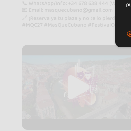
📞 WhatsApp/Info: +34 678 638 444 (Valle)
pu
📧 Email: masquecubano@gmail.com
🔗 ¡Reserva ya tu plaza y no te lo pierdas!
#MQC27 #MasQueCubano #FestivalCubanoB