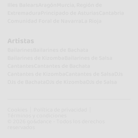
Illes Balears
Aragón
Murcia, Región de
Extremadura
Principado de Asturias
Cantabria
Comunidad Foral de Navarra
La Rioja
Artistas
Bailarines
Bailarines de Bachata
Bailarines de Kizomba
Bailarines de Salsa
Cantantes
Cantantes de Bachata
Cantantes de Kizomba
Cantantes de Salsa
DJs
DJs de Bachata
DJs de Kizomba
DJs de Salsa
Cookies
Política de privacidad
Términos y condiciones
© 2026 go&dance - Todos los derechos
reservados