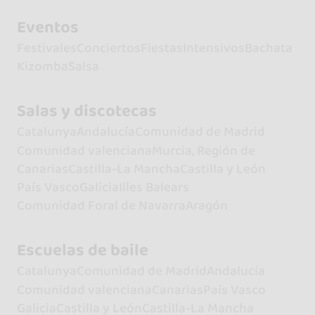
Eventos
Festivales
Conciertos
Fiestas
Intensivos
Bachata
Kizomba
Salsa
Salas y discotecas
Catalunya
Andalucía
Comunidad de Madrid
Comunidad valenciana
Murcia, Región de
Canarias
Castilla-La Mancha
Castilla y León
País Vasco
Galicia
Illes Balears
Comunidad Foral de Navarra
Aragón
Escuelas de baile
Catalunya
Comunidad de Madrid
Andalucía
Comunidad valenciana
Canarias
País Vasco
Galicia
Castilla y León
Castilla-La Mancha