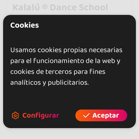
Kalalú ® Dance School
5.0
Cookies
Barcelona
Fundada por Angelo Mejia (Cali) y
Usamos cookies propias necesarias
Montse González, con premios
para el funcionamiento de la web y
nacionales e internacionales. Salsa
cookies de terceros para fines
caleña con raíz colombiana.
analíticos y publicitarios.
Organiza congresos
Hoy viernes abierto de 17h a
Configurar
Aceptar
22:30