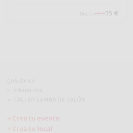
para disfrutar con tus amigos. Timba c
ubana, salsa y mucho flow del bueno.
15 €
Desde
20 €
go&dance
Intensivos
TALLER SAMBA DE SALÓN
+ Crea tu evento
+ Crea tu local