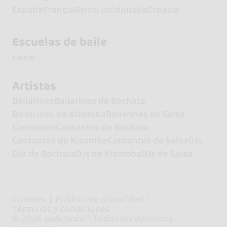
España
Francia
Reino Unido
Italia
Croacia
Escuelas de baile
Lazio
Artistas
Bailarines
Bailarines de Bachata
Bailarines de Kizomba
Bailarines de Salsa
Cantantes
Cantantes de Bachata
Cantantes de Kizomba
Cantantes de Salsa
DJs
DJs de Bachata
DJs de Kizomba
DJs de Salsa
Cookies
Política de privacidad
Términos y condiciones
© 2026 go&dance - Todos los derechos