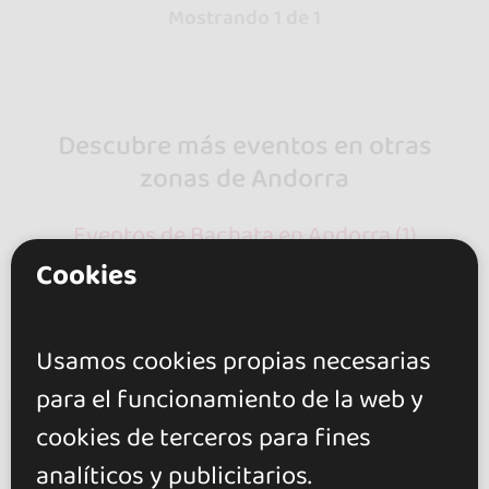
Mostrando 1 de 1
Descubre más eventos en otras
zonas de Andorra
Eventos de Bachata en Andorra (1)
Cookies
Usamos cookies propias necesarias
para el funcionamiento de la web y
cookies de terceros para fines
go&dance
analíticos y publicitarios.