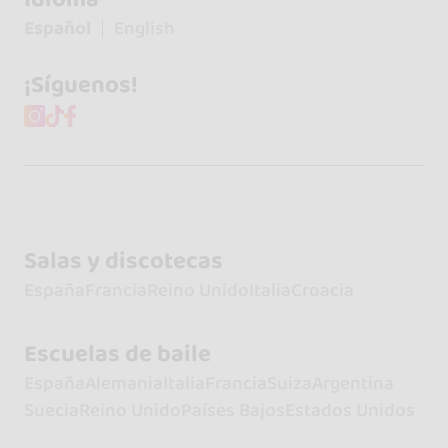
Español
English
¡Síguenos!
Salas y discotecas
España
Francia
Reino Unido
Italia
Croacia
Escuelas de baile
España
Alemania
Italia
Francia
Suiza
Argentina
Suecia
Reino Unido
Países Bajos
Estados Unidos