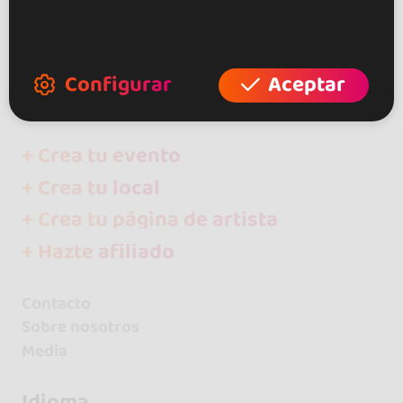
Eventos
Bachata
Andorra
Configurar
Aceptar
La Massana
+ Crea tu evento
+ Crea tu local
+ Crea tu página de artista
+ Hazte afiliado
Contacto
Sobre nosotros
Media
Idioma