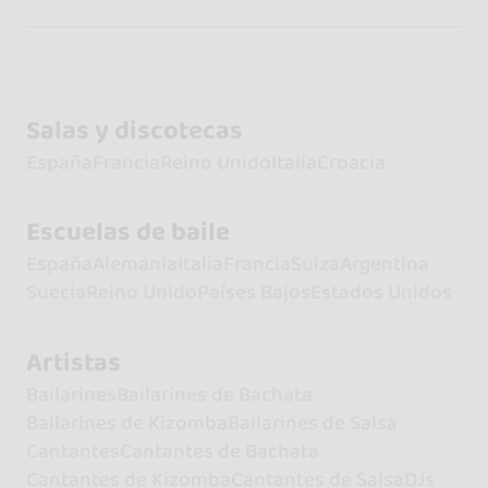
Salas y discotecas
España
Francia
Reino Unido
Italia
Croacia
Escuelas de baile
España
Alemania
Italia
Francia
Suiza
Argentina
Suecia
Reino Unido
Países Bajos
Estados Unidos
Artistas
Bailarines
Bailarines de Bachata
Bailarines de Kizomba
Bailarines de Salsa
Cantantes
Cantantes de Bachata
Cantantes de Kizomba
Cantantes de Salsa
DJs