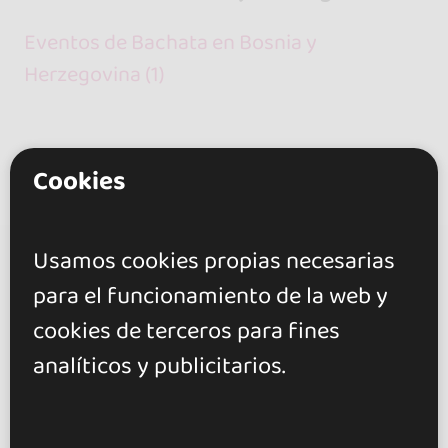
Eventos de Bachata en Bosnia y
Herzegovina (1)
Cookies
Usamos cookies propias necesarias
go&dance
para el funcionamiento de la web y
Eventos
cookies de terceros para fines
Bachata
analíticos y publicitarios.
Bosnia y Herzegovina
Federacija Bosne i Hercegovine