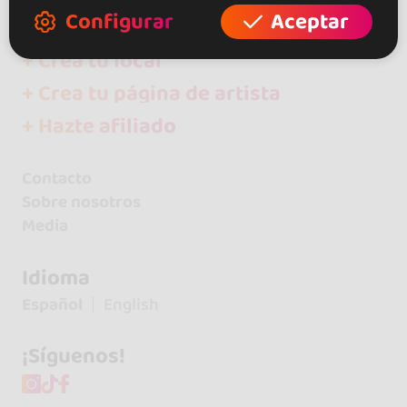
Configurar
Aceptar
+ Crea tu evento
+ Crea tu local
+ Crea tu página de artista
+ Hazte afiliado
Contacto
Sobre nosotros
Media
Idioma
Español
English
¡Síguenos!