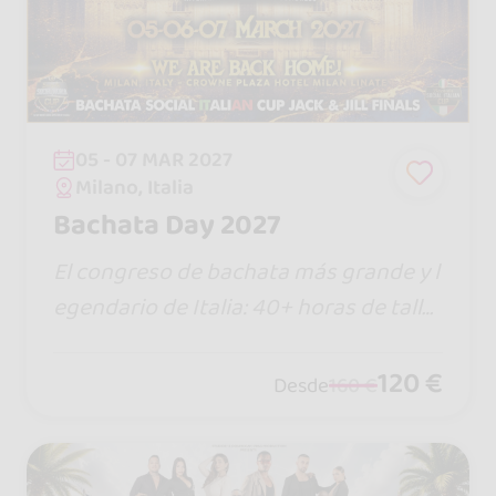
05 - 07 MAR 2027
Milano, Italia
Bachata Day 2027
El congreso de bachata más grande y l
egendario de Italia: 40+ horas de taller
es, 3 noches en 3 salas y los mejores ar
tistas del mundo. Una cita que miles d
120 €
Desde
160 €
e bachateros viven cada año.