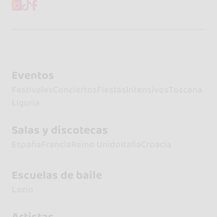
Eventos
Festivales
Conciertos
Fiestas
Intensivos
Toscana
Liguria
Salas y discotecas
España
Francia
Reino Unido
Italia
Croacia
Escuelas de baile
Lazio