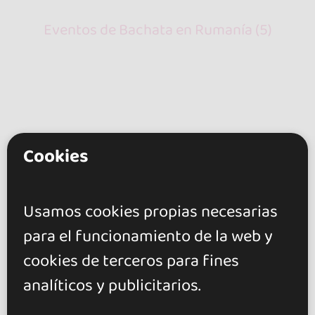
Eventos de Bachata en Rumanía (5)
Cookies
go&dance
Eventos
Usamos cookies propias necesarias
Bachata
para el funcionamiento de la web y
Rumanía
cookies de terceros para fines
Timiș
analíticos y publicitarios.
+ Crea tu evento