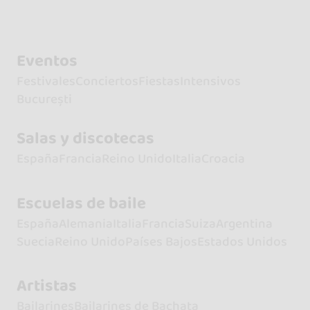
Eventos
Festivales
Conciertos
Fiestas
Intensivos
București
Salas y discotecas
España
Francia
Reino Unido
Italia
Croacia
Escuelas de baile
España
Alemania
Italia
Francia
Suiza
Argentina
Suecia
Reino Unido
Países Bajos
Estados Unidos
Artistas
Bailarines
Bailarines de Bachata