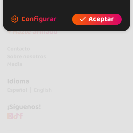
+ Crea tu local
Configurar
Aceptar
+ Crea tu página de artista
+ Hazte afiliado
Contacto
Sobre nosotros
Media
Idioma
Español
English
¡Síguenos!