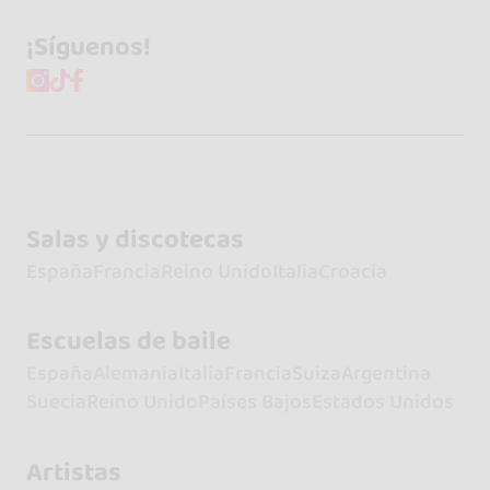
¡Síguenos!
Salas y discotecas
España
Francia
Reino Unido
Italia
Croacia
Escuelas de baile
España
Alemania
Italia
Francia
Suiza
Argentina
Suecia
Reino Unido
Países Bajos
Estados Unidos
Artistas