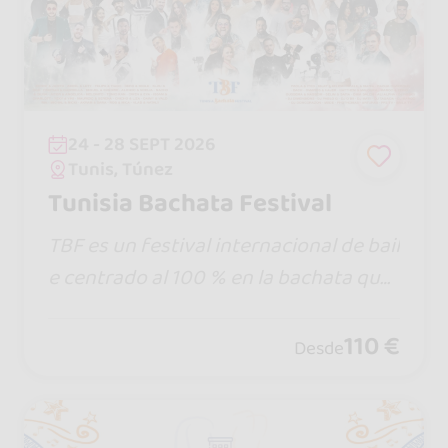
24 - 28 SEPT 2026
Tunis, Túnez
Tunisia Bachata Festival
TBF es un festival internacional de bail
e centrado al 100 % en la bachata que
se celebra en Túnez y que ofrece cinco
días de talleres, bailes sociales, fiestas
110 €
Desde
en la piscina y en la playa, excursiones
y actuaciones.