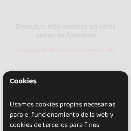
Descubre más eventos en otras
zonas de Alemania
Eventos de Kizomba en Alemania (8)
Cookies
Usamos cookies propias necesarias
go&dance
para el funcionamiento de la web y
Eventos
cookies de terceros para fines