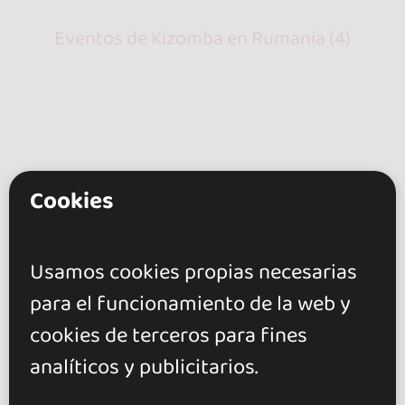
Eventos de Kizomba en Rumanía (4)
Cookies
go&dance
Eventos
Usamos cookies propias necesarias
Kizomba
para el funcionamiento de la web y
Rumanía
cookies de terceros para fines
Timiș
analíticos y publicitarios.
+ Crea tu evento