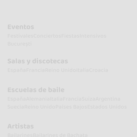
Eventos
Festivales
Conciertos
Fiestas
Intensivos
București
Salas y discotecas
España
Francia
Reino Unido
Italia
Croacia
Escuelas de baile
España
Alemania
Italia
Francia
Suiza
Argentina
Suecia
Reino Unido
Países Bajos
Estados Unidos
Artistas
Bailarines
Bailarines de Bachata