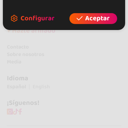
+ Crea tu local
Configurar
Aceptar
+ Crea tu página de artista
+ Hazte afiliado
Contacto
Sobre nosotros
Media
Idioma
Español
English
¡Síguenos!