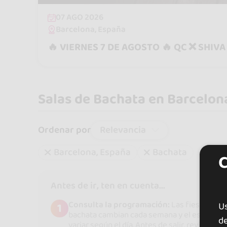
07 AGO 2026
Barcelona, España
🔥 VIERNES 7 DE AGOSTO 🔥 QC ❌ SHIVA
Salas de Bachata en Barcelon
Relevancia
Ordenar por
Barcelona, España
Bachata
Antes de ir, ten en cuenta...
Consulta la programación:
Las fiestas de
1
U
bachata cambian cada semana y el estilo pu
de
variar según el día. Antes de salir, revisa sie