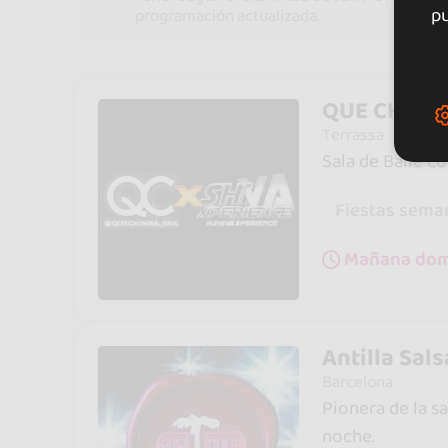
pu
programación actualizada.
QUE CHIMB
Terrassa
Sala de Baile c
Fiestas sema
Mañana domi
Antilla Sal
Barcelona
Pionera de la sa
noche.