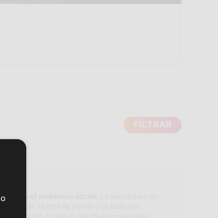
FILTRAR
ntiende el ambiente social:
La bachata es un
to
aile social: se rota de pareja y se baila con
esconocidos. Ir solo es habitual y una buena