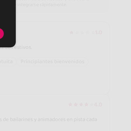
orma de integrarse rápidamente.
1.0
s de festivos.
atuita
Principiantes bienvenidos
4.0
es de bailarines y animadores en pista cada