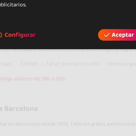
blicitarios.
encaja con lo que buscas.
f
A
Configurar
Aceptar
on terraza Sesiones todos los viernes, domingos y víspera
nales
Tardeo
Taller previo incluido
Entrada gr
ngo abierto de 18h a 00h
sa Barcelona
lsa en Barcelona desde 1993. Talleres gratis, exhibicion