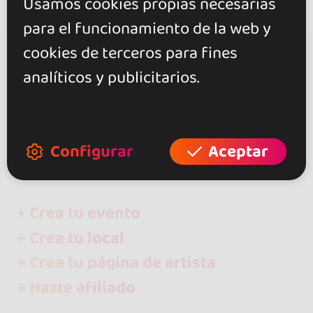
Usamos cookies propias necesarias
para el funcionamiento de la web y
cookies de terceros para fines
analíticos y publicitarios.
go&dance
Eventos
Salsa
Bélgica
Configurar
Aceptar
West-Vlaanderen
+ Crea tu evento
+ Crea tu local
+ Crea tu página de artista
+ Hazte afiliado