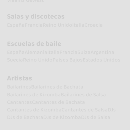
Vlaams Gewest
Salas y discotecas
España
Francia
Reino Unido
Italia
Croacia
Escuelas de baile
España
Alemania
Italia
Francia
Suiza
Argentina
Suecia
Reino Unido
Países Bajos
Estados Unidos
Artistas
Bailarines
Bailarines de Bachata
Bailarines de Kizomba
Bailarines de Salsa
Cantantes
Cantantes de Bachata
Cantantes de Kizomba
Cantantes de Salsa
DJs
DJs de Bachata
DJs de Kizomba
DJs de Salsa