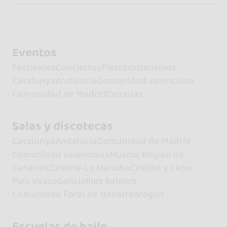
Eventos
Festivales
Conciertos
Fiestas
Intensivos
Catalunya
Andalucía
Comunidad valenciana
Comunidad de Madrid
Canarias
Salas y discotecas
Catalunya
Andalucía
Comunidad de Madrid
Comunidad valenciana
Murcia, Región de
Canarias
Castilla-La Mancha
Castilla y León
País Vasco
Galicia
Illes Balears
Comunidad Foral de Navarra
Aragón
Escuelas de baile