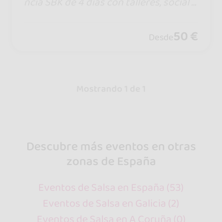
ncia SBK de 4 días con talleres, social d
ancing, fiestas temáticas, formación D
Js, artistas internacionales y actividad
50 €
Desde
es exclusivas en un ambiente único de
verano.
Mostrando 1 de 1
Descubre más eventos en otras
zonas de España
Eventos de Salsa en España (53)
Eventos de Salsa en Galicia (2)
Eventos de Salsa en A Coruña (0)