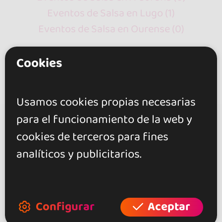
Eventos de Salsa en Lugo (1)
Eventos de Salsa en Ourense (0)
Cookies
Usamos cookies propias necesarias
para el funcionamiento de la web y
go&dance
cookies de terceros para fines
Eventos
analíticos y publicitarios.
Salsa
España
Pontevedra
Configurar
Aceptar