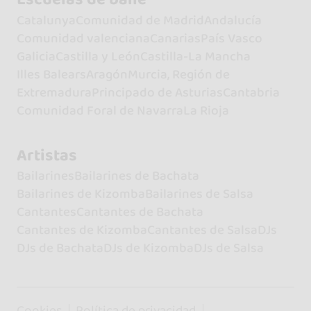
Catalunya
Comunidad de Madrid
Andalucía
Comunidad valenciana
Canarias
País Vasco
Galicia
Castilla y León
Castilla-La Mancha
Illes Balears
Aragón
Murcia, Región de
Extremadura
Principado de Asturias
Cantabria
Comunidad Foral de Navarra
La Rioja
Artistas
Bailarines
Bailarines de Bachata
Bailarines de Kizomba
Bailarines de Salsa
Cantantes
Cantantes de Bachata
Cantantes de Kizomba
Cantantes de Salsa
DJs
DJs de Bachata
DJs de Kizomba
DJs de Salsa
Cookies
Política de privacidad