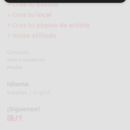
+ Crea tu evento
+ Crea tu local
+ Crea tu página de artista
+ Hazte afiliado
Contacto
Sobre nosotros
Media
Idioma
Español
English
¡Síguenos!