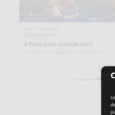
13 - 15 NOV 2026
Firenze, Italia
A Toda Cuba Festival 2026
FESTIVAL 100 % CUBANO en FLORENCIA ⚜️
140 €
Desde
170 €
U
de
pu