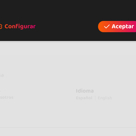
Descubre más eventos en otras zonas de Italia
Eventos de Salsa en Italia (10)
Eventos de Salsa en Firenze (2)
Configurar
Aceptar
na
Idioma
o
sotros
Español
English