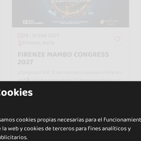
29 - 31 ENE 2027
Firenze, Italia
FIRENZE MAMBO CONGRESS
2027
¡Congreso 100 % de mambo y salsa en Florenci
a! 💃🕺 ¡Únete a nosotros! Te haremos bailar y so
ñar con Puerto Rico y Nueva York.
Cookies
130 €
Desde
170 €
samos cookies propias necesarias para el funcionamien
Mostrando 2 de 2
 la web y cookies de terceros para fines analíticos y
blicitarios.