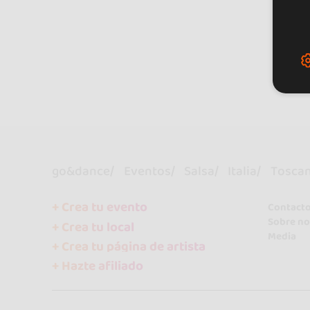
go&dance
Eventos
Salsa
Italia
Tosca
+ Crea tu evento
Contact
Sobre no
+ Crea tu local
Media
+ Crea tu página de artista
+ Hazte afiliado