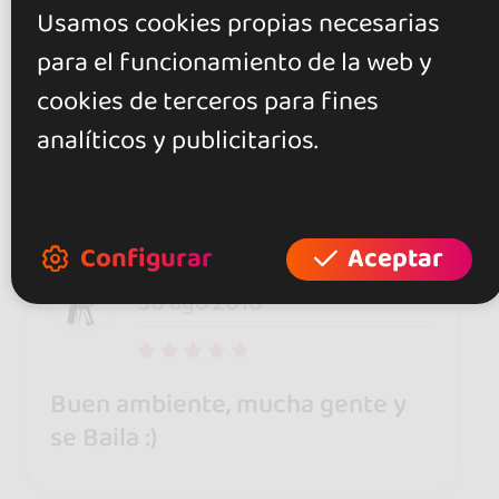
Usamos cookies propias necesarias
Jaco mm
06 sept 2016
para el funcionamiento de la web y
cookies de terceros para fines
analíticos y publicitarios.
40 compañeros de aprendizaje
de baile, buen ambiente
Configurar
Aceptar
Jaco mm
30 ago 2016
Buen ambiente, mucha gente y
se Baila :)