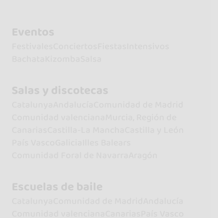
Eventos
Festivales
Conciertos
Fiestas
Intensivos
Bachata
Kizomba
Salsa
Salas y discotecas
Catalunya
Andalucía
Comunidad de Madrid
Comunidad valenciana
Murcia, Región de
Canarias
Castilla-La Mancha
Castilla y León
País Vasco
Galicia
Illes Balears
Comunidad Foral de Navarra
Aragón
Escuelas de baile
Catalunya
Comunidad de Madrid
Andalucía
Comunidad valenciana
Canarias
País Vasco