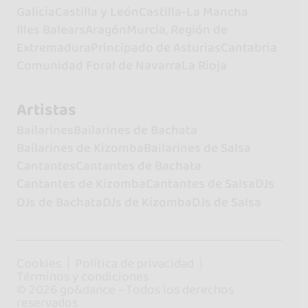
Galicia
Castilla y León
Castilla-La Mancha
Illes Balears
Aragón
Murcia, Región de
Extremadura
Principado de Asturias
Cantabria
Comunidad Foral de Navarra
La Rioja
Artistas
Bailarines
Bailarines de Bachata
Bailarines de Kizomba
Bailarines de Salsa
Cantantes
Cantantes de Bachata
Cantantes de Kizomba
Cantantes de Salsa
DJs
DJs de Bachata
DJs de Kizomba
DJs de Salsa
Cookies
Política de privacidad
Términos y condiciones
© 2026 go&dance - Todos los derechos
reservados