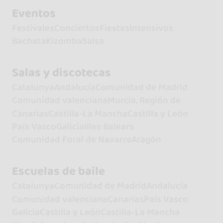
Eventos
Festivales
Conciertos
Fiestas
Intensivos
Bachata
Kizomba
Salsa
Salas y discotecas
Catalunya
Andalucía
Comunidad de Madrid
Comunidad valenciana
Murcia, Región de
Canarias
Castilla-La Mancha
Castilla y León
País Vasco
Galicia
Illes Balears
Comunidad Foral de Navarra
Aragón
Escuelas de baile
Catalunya
Comunidad de Madrid
Andalucía
Comunidad valenciana
Canarias
País Vasco
Galicia
Castilla y León
Castilla-La Mancha