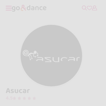
Asucar
4.5