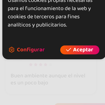
Usamos cookies propias necesarias
25 ago 2015
para el funcionamiento de la web y
cookies de terceros para fines
Hay mucha gente pero hay
analíticos y publicitarios.
calidad de baile!
Configurar
Aceptar
Paz Nicolás
16 jul 2015
Buen ambiente aunque el nivel
es un poco bajo