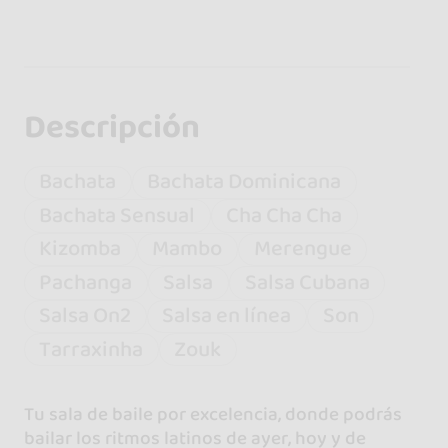
Descripción
Bachata
Bachata Dominicana
Bachata Sensual
Cha Cha Cha
Kizomba
Mambo
Merengue
Pachanga
Salsa
Salsa Cubana
Salsa On2
Salsa en línea
Son
Tarraxinha
Zouk
Tu sala de baile por excelencia, donde podrás
bailar los ritmos latinos de ayer, hoy y de