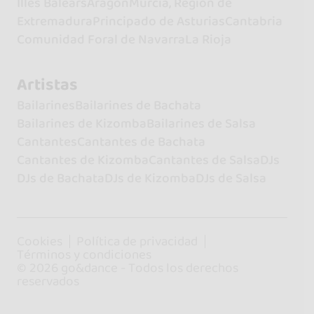
Illes Balears
Aragón
Murcia, Región de
Extremadura
Principado de Asturias
Cantabria
Comunidad Foral de Navarra
La Rioja
Artistas
Bailarines
Bailarines de Bachata
Bailarines de Kizomba
Bailarines de Salsa
Cantantes
Cantantes de Bachata
Cantantes de Kizomba
Cantantes de Salsa
DJs
DJs de Bachata
DJs de Kizomba
DJs de Salsa
Cookies
Política de privacidad
Términos y condiciones
© 2026 go&dance - Todos los derechos
reservados