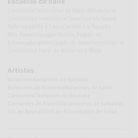
Escuelas de baile
Catalunya
Comunidad de Madrid
Andalucía
Comunidad valenciana
Canarias
País Vasco
Galicia
Castilla y León
Castilla-La Mancha
Illes Balears
Aragón
Murcia, Región de
Extremadura
Principado de Asturias
Cantabria
Comunidad Foral de Navarra
La Rioja
Artistas
Bailarines
Bailarines de Bachata
Bailarines de Kizomba
Bailarines de Salsa
Cantantes
Cantantes de Bachata
Cantantes de Kizomba
Cantantes de Salsa
DJs
DJs de Bachata
DJs de Kizomba
DJs de Salsa