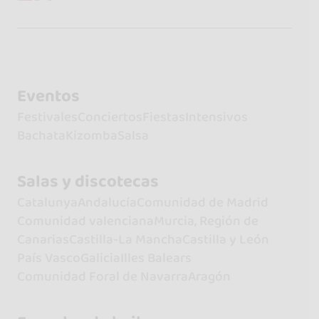
Eventos
Festivales
Conciertos
Fiestas
Intensivos
Bachata
Kizomba
Salsa
Salas y discotecas
Catalunya
Andalucía
Comunidad de Madrid
Comunidad valenciana
Murcia, Región de
Canarias
Castilla-La Mancha
Castilla y León
País Vasco
Galicia
Illes Balears
Comunidad Foral de Navarra
Aragón