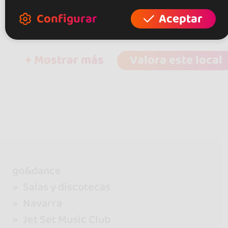
musica
Configurar
Aceptar
+ Mostrar más
Valora este local
go&dance
Salas y discotecas
Navarra
Jet Set Music Club