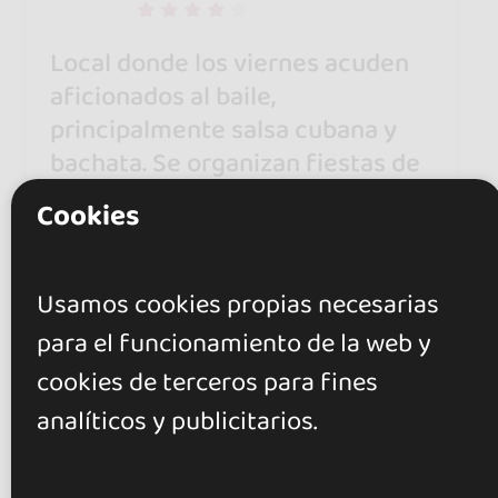
Local donde los viernes acuden
aficionados al baile,
principalmente salsa cubana y
bachata. Se organizan fiestas de
vez en cuando o de bienvenida a
Cookies
alumnos/as de diferentes
niveles.
Usamos cookies propias necesarias
para el funcionamiento de la web y
Mari Cuesta
16 jul 2015
cookies de terceros para fines
analíticos y publicitarios.
ambiente muy agradable y buena