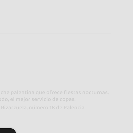
oche palentina que ofrece fiestas nocturnas,
odo, el mejor servicio de copas.
 Rizarzuela, número 18 de Palencia.