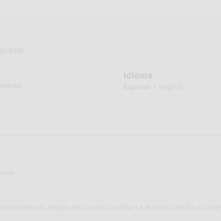
uasar
Idioma
o
sotros
Español
English
alsa
enciana
Murcia, Región de
Canarias
Castilla-La Mancha
Castilla y León