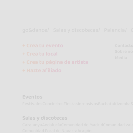
go&dance
Salas y discotecas
Palencia
Q
+ Crea tu evento
Contact
Sobre no
+ Crea tu local
Media
+ Crea tu página de artista
+ Hazte afiliado
Eventos
Festivales
Conciertos
Fiestas
Intensivos
Bachata
Kizomba
S
Salas y discotecas
Catalunya
Andalucía
Comunidad de Madrid
Comunidad val
Comunidad Foral de Navarra
Aragón