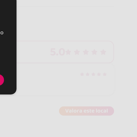
to
5.0
Valora este local