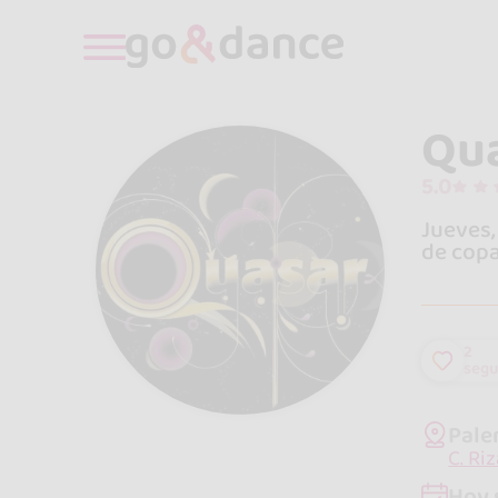
Qu
5.0
Jueves,
de copa
2
segu
Pale
C. Ri
Hoy 