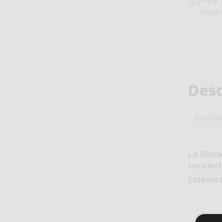
Mostr
Desc
Bacha
La Disco
conciert
Estamos 