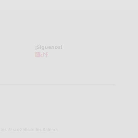
¡Síguenos!
País Vasco
Galicia
Illes Balears