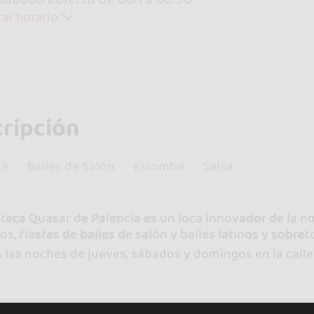
ar horario
ripción
ta
Bailes de Salón
Kizomba
Salsa
teca Quasar de Palencia es un loca innovador de la n
os, fiestas de bailes de salón y bailes latinos y sobret
las noches de jueves, sábados y domingos en la calle