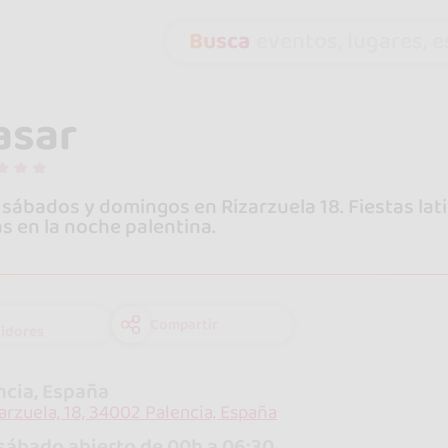
Busca
eventos, lugares, es
asar
 sábados y domingos en Rizarzuela 18. Fiestas latin
s en la noche palentina.
Compartir
idores
ncia, España
zarzuela, 18, 34002 Palencia, España
sábado abierto de 00h a 06:30