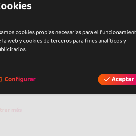
Cookies
raciones
samos cookies propias necesarias para el funcionamien
 la web y cookies de terceros para fines analíticos y
blicitarios.
opinion
José Maria Velasco
09 ago 2015
Configurar
Aceptar
Buen ambiente
trar más