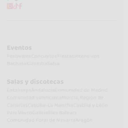
Eventos
Festivales
Conciertos
Fiestas
Intensivos
Bachata
Kizomba
Salsa
Salas y discotecas
Catalunya
Andalucía
Comunidad de Madrid
Comunidad valenciana
Murcia, Región de
Canarias
Castilla-La Mancha
Castilla y León
País Vasco
Galicia
Illes Balears
Comunidad Foral de Navarra
Aragón