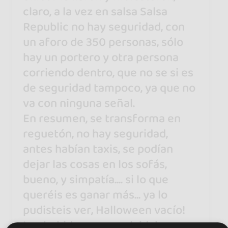
claro, a la vez en salsa Salsa
Republic no hay seguridad, con
un aforo de 350 personas, sólo
hay un portero y otra persona
corriendo dentro, que no se si es
de seguridad tampoco, ya que no
va con ninguna señal.
En resumen, se transforma en
reguetón, no hay seguridad,
antes habían taxis, se podían
dejar las cosas en los sofás,
bueno, y simpatía.... si lo que
queréis es ganar más... ya lo
pudisteis ver, Halloween vacío!
Las bebidas, se me olvidaba, por