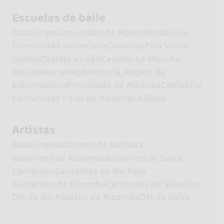
Escuelas de baile
Catalunya
Comunidad de Madrid
Andalucía
Comunidad valenciana
Canarias
País Vasco
Galicia
Castilla y León
Castilla-La Mancha
Illes Balears
Aragón
Murcia, Región de
Extremadura
Principado de Asturias
Cantabria
Comunidad Foral de Navarra
La Rioja
Artistas
Bailarines
Bailarines de Bachata
Bailarines de Kizomba
Bailarines de Salsa
Cantantes
Cantantes de Bachata
Cantantes de Kizomba
Cantantes de Salsa
DJs
DJs de Bachata
DJs de Kizomba
DJs de Salsa