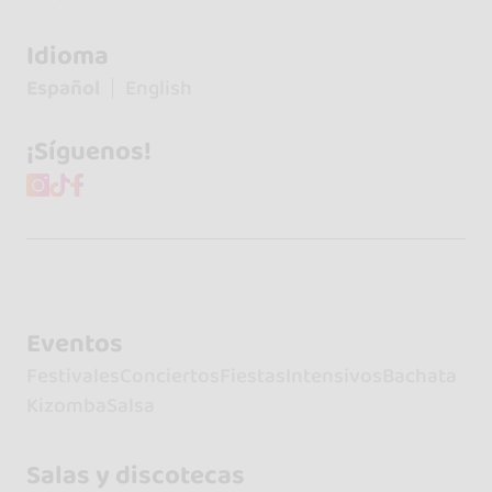
Idioma
Español
English
¡Síguenos!
Eventos
Festivales
Conciertos
Fiestas
Intensivos
Bachata
Kizomba
Salsa
Salas y discotecas