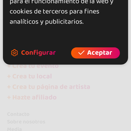
para el funcionamiento de la web y
cookies de terceros para fines
analíticos y publicitarios.
go&dance
SBTA
Configurar
Aceptar
+ Crea tu evento
+ Crea tu local
+ Crea tu página de artista
+ Hazte afiliado
Contacto
Sobre nosotros
Media