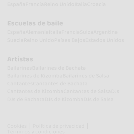
España
Francia
Reino Unido
Italia
Croacia
Escuelas de baile
España
Alemania
Italia
Francia
Suiza
Argentina
Suecia
Reino Unido
Países Bajos
Estados Unidos
Artistas
Bailarines
Bailarines de Bachata
Bailarines de Kizomba
Bailarines de Salsa
Cantantes
Cantantes de Bachata
Cantantes de Kizomba
Cantantes de Salsa
DJs
DJs de Bachata
DJs de Kizomba
DJs de Salsa
Cookies
Política de privacidad
Términos y condiciones