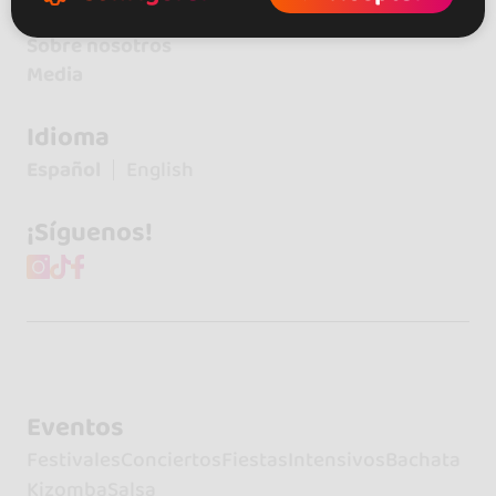
Contacto
Sobre nosotros
Media
Idioma
Español
English
¡Síguenos!
Eventos
Festivales
Conciertos
Fiestas
Intensivos
Bachata
Kizomba
Salsa