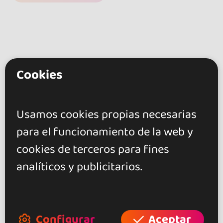
Cookies
go&dance
Usamos cookies propias necesarias
Asisebaila Dance School
para el funcionamiento de la web y
+ Crea tu evento
cookies de terceros para fines
+ Crea tu local
analíticos y publicitarios.
+ Crea tu página de artista
+ Hazte afiliado
Configurar
Aceptar