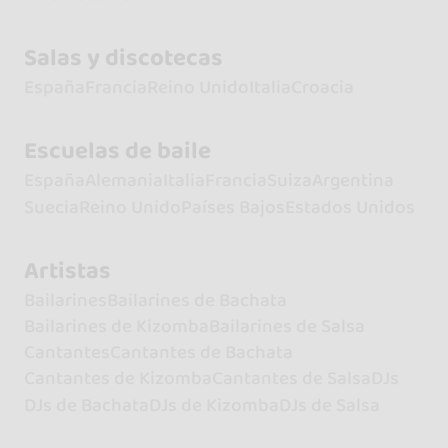
Salas y discotecas
España
Francia
Reino Unido
Italia
Croacia
Escuelas de baile
España
Alemania
Italia
Francia
Suiza
Argentina
Suecia
Reino Unido
Países Bajos
Estados Unidos
Artistas
Bailarines
Bailarines de Bachata
Bailarines de Kizomba
Bailarines de Salsa
Cantantes
Cantantes de Bachata
Cantantes de Kizomba
Cantantes de Salsa
DJs
DJs de Bachata
DJs de Kizomba
DJs de Salsa