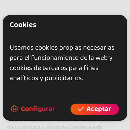
Cookies
Descripción
Usamos cookies propias necesarias
Afro
Cha Cha Cha
Estilo chica
para el funcionamiento de la web y
Guaguancó
Mambo
Reggaeton
cookies de terceros para fines
Rueda casino
Rumba
Salsa
analíticos y publicitarios.
Salsa Cubana
Son
Timba
Somos Tomás y Naomi, directores, profesores y
coreografos de Ritmos Tarragona.
Configurar
Aceptar
Llevamos 16 y 6 años impartiendo clases, y
muchos más de formación tanto pedagógica,
metodológica y danzaria. Gracias a esta