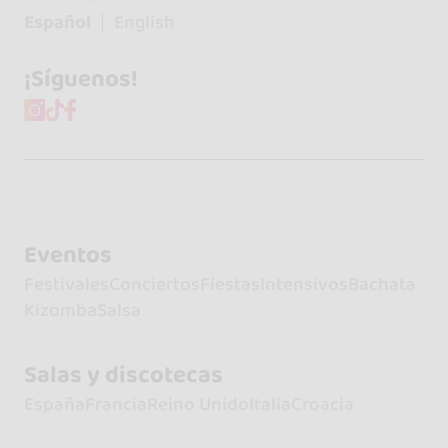
Español
English
¡Síguenos!
Eventos
Festivales
Conciertos
Fiestas
Intensivos
Bachata
Kizomba
Salsa
Salas y discotecas
España
Francia
Reino Unido
Italia
Croacia