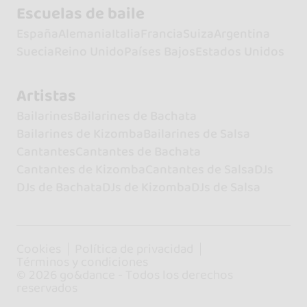
Escuelas de baile
España
Alemania
Italia
Francia
Suiza
Argentina
Suecia
Reino Unido
Países Bajos
Estados Unidos
Artistas
Bailarines
Bailarines de Bachata
Bailarines de Kizomba
Bailarines de Salsa
Cantantes
Cantantes de Bachata
Cantantes de Kizomba
Cantantes de Salsa
DJs
DJs de Bachata
DJs de Kizomba
DJs de Salsa
Cookies
Política de privacidad
Términos y condiciones
© 2026 go&dance - Todos los derechos
reservados