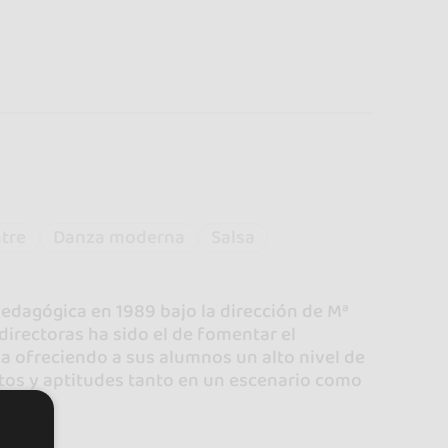
ntre
Danza moderna
Salsa
edagógica en 1989 bajo la dirección de Mª
directoras ha sido el de fomentar el
ca ofreciendo a sus alumnos un alto nivel de
os y aptitudes tanto en un escenario como