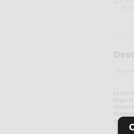
Mostr
Desc
Bacha
La Escue
Eugenia 
conocimi
enseñan
ante un 