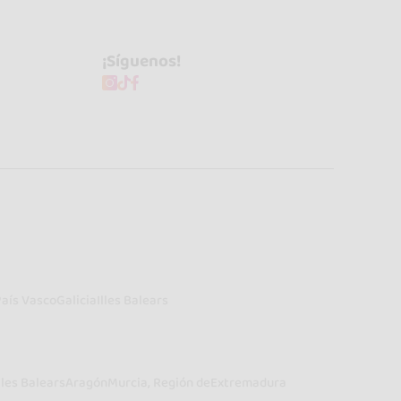
¡Síguenos!
País Vasco
Galicia
Illes Balears
lles Balears
Aragón
Murcia, Región de
Extremadura