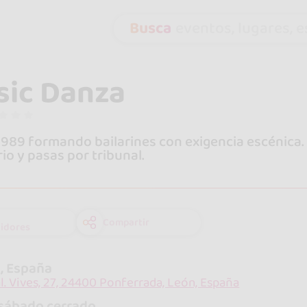
Busca
eventos, lugares, es
ic Danza
989 formando bailarines con exigencia escénica.
io y pasas por tribunal.
Compartir
idores
, España
al. Vives, 27, 24400 Ponferrada, León, España
sábado cerrado