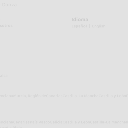
c Danza
Idioma
o
sotros
Español
English
alsa
enciana
Murcia, Región de
Canarias
Castilla-La Mancha
Castilla y León
enciana
Canarias
País Vasco
Galicia
Castilla y León
Castilla-La Mancha
I
arra
La Rioja