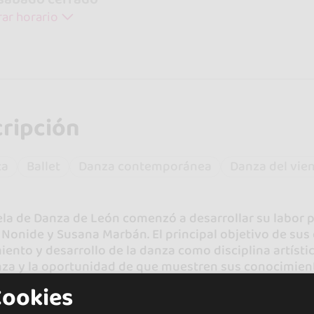
ar horario
ripción
ta
Ballet
Danza contemporánea
Danza del vie
la de Danza de León comenzó a desarrollar su labor p
Nonide y Susana Marbán. El principal objetivo de sus 
ento y desarrollo de la danza como disciplina artísti
za y la oportunidad de que muestren sus conocimient
tribunal.
Cookies