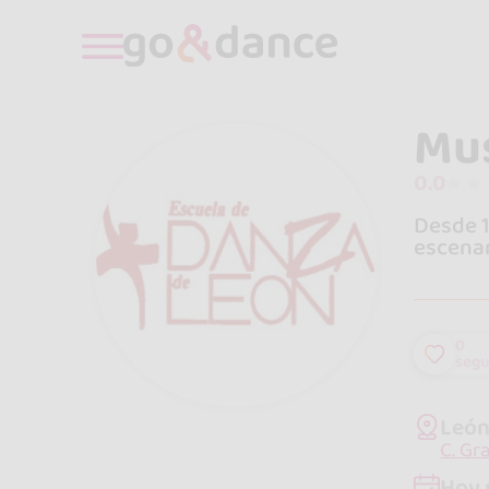
Mus
0.0
Desde 1
escenar
0
segu
León
C. Gr
Hoy 