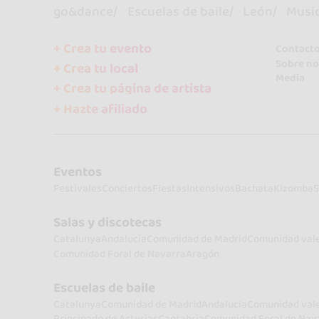
go&dance
Escuelas de baile
León
Musi
+ Crea tu evento
Contact
Sobre no
+ Crea tu local
Media
+ Crea tu página de artista
+ Hazte afiliado
Eventos
Festivales
Conciertos
Fiestas
Intensivos
Bachata
Kizomba
S
Salas y discotecas
Catalunya
Andalucía
Comunidad de Madrid
Comunidad val
Comunidad Foral de Navarra
Aragón
Escuelas de baile
Catalunya
Comunidad de Madrid
Andalucía
Comunidad val
Principado de Asturias
Cantabria
Comunidad Foral de Nav