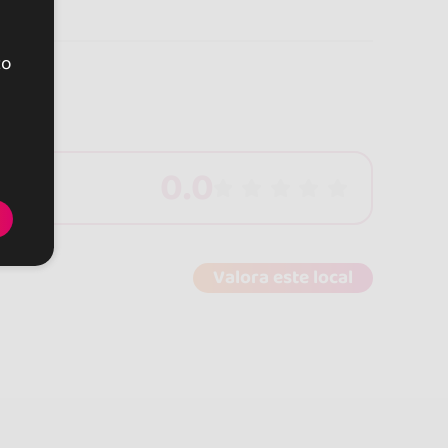
to
0.0
Valora este local