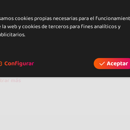
samos cookies propias necesarias para el funcionamien
 la web y cookies de terceros para fines analíticos y
raciones
blicitarios.
opiniones
Configurar
Aceptar
trar más