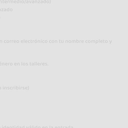
l intermedio/avanzado)
anzado
o
un correo electrónico con tu nombre completo y
nero en los talleres.
 inscribirse)
identidad válido en la entrada.