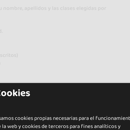
u nombre, apellidos y las clases elegidas por
d.
scritos)
)
Cookies
mento de identidad.
samos cookies propias necesarias para el funcionamien
una bebida o un plato para compartir y crear un
 la web y cookies de terceros para fines analíticos y