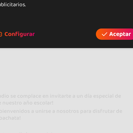
blicitarios.
Configurar
Aceptar
dio se complace en invitarte a un día especial de
de nuestro año escolar!
bienvenidos a unirse a nosotros para disfrutar de
 bachata!