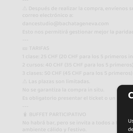
---
⚠️ Después de realizar la compra, envíenos s
correo electrónico a:
dancestudio@bachatageneva.com
Esto nos permitirá gestionar mejor la parida
---
🎫 TARIFAS
1 clase: 25 CHF (20 CHF para los 5 primeros in
2 cursos: 40 CHF (35 CHF para los 5 primeros
3 clases: 50 CHF (45 CHF para los 5 primeros)
⚠️ Las plazas son limitadas.
No se garantiza la compra in situ.
Es obligatorio presentar el ticket o un docu
---
🧋 BUFFET PARTICIPATIVO
U
No habrá bar, pero se invita a todos a traer 
de
ambiente cálido y festivo.