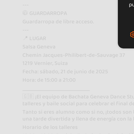
pu
---
🧥 GUARDARROPA
Guardarropa de libre acceso.
---
📍 LUGAR
Salsa Geneva
Chemin Jacques-Philibert-de-Sauvage 37
1219 Vernier, Suiza
Fecha: sábado, 21 de junio de 2025
Hora: de 15:00 a 21:00
_________________________
🇬🇧 ¡El equipo de Bachata Geneva Dance Stu
talleres y baile social para celebrar el final 
Tanto si eres alumno como si no, ¡todos son 
una tarde divertida y llena de energía con la
Horario de los talleres