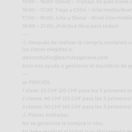
15:00 – 16:00: Daniel – Trabajo de pies (nive
16:00 – 17:00: Tiago y Chloi – Intermedio/Av
17:00 – 18:00: Julio y Diana – Nivel intermedi
18:00 – 21:00: ¡Práctica libre para todos!
---
⚠️ Después de realizar la compra, envíanos 
las clases elegidas a:
dancestudio@bachatageneva.com
Esto nos ayuda a gestionar el equilibrio de gé
---
🎫 PRECIOS
1 clase: 25 CHF (20 CHF para los 5 primeros en
2 clases: 40 CHF (35 CHF para los 5 primeros)
3 clases: 50 CHF (45 CHF para los 5 primeros)
⚠️ Plazas limitadas.
No se garantiza la compra in situ.
Se debe mostrar el ticket o un documento de 