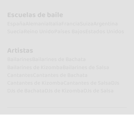
Escuelas de baile
España
Alemania
Italia
Francia
Suiza
Argentina
Suecia
Reino Unido
Países Bajos
Estados Unidos
Artistas
Bailarines
Bailarines de Bachata
Bailarines de Kizomba
Bailarines de Salsa
Cantantes
Cantantes de Bachata
Cantantes de Kizomba
Cantantes de Salsa
DJs
DJs de Bachata
DJs de Kizomba
DJs de Salsa
Cookies
Política de privacidad
Términos y condiciones
© 2026 go&dance - Todos los derechos