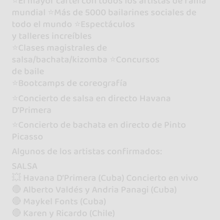
⭐️El mayor cartel con todos los artistas de fama
mundial ⭐️Más de 5000 bailarines sociales de
todo el mundo ⭐️Espectáculos
y talleres increíbles
⭐️Clases magistrales de
salsa/bachata/kizomba ⭐️Concursos
de baile
⭐️Bootcamps de coreografía
⭐️Concierto de salsa en directo Havana
D’Primera
⭐️Concierto de bachata en directo de Pinto
Picasso
Algunos de los artistas confirmados:
SALSA
💥 Havana D’Primera (Cuba) Concierto en vivo
🔴 Alberto Valdés y Andria Panagi (Cuba)
🔴 Maykel Fonts (Cuba)
🔴 Karen y Ricardo (Chile)