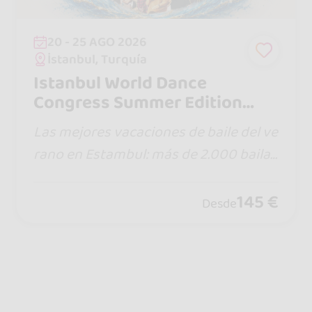
20 - 25 AGO 2026
İstanbul, Turquía
Istanbul World Dance
Congress Summer Edition
2026
Las mejores vacaciones de baile del ve
rano en Estambul: más de 2.000 bailar
ines sociales, más de 150 talleres, fiest
as en la piscina, fiesta VIP en barco, cla
145 €
Desde
ses al aire libre y Pinto Picasso en dire
cto.