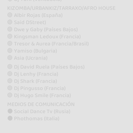
KIZOMBA/URBANKIZ/TARRAXO/AFRO HOUSE
🟣 Albir Rojas (España)
🟣 Said DStreet)
🟣 Dwe y Gaby (Países Bajos)
🟣 Kingsman Ledoux (Francia)
🟣 Tresor & Aurea (Francia/Brasil)
🟣 Yamiso (Bulgaria)
🟣 Asia (Ucrania)
🟣 Dj David Ruela (Países Bajos)
🟣 Dj Lenhy (Francia)
🟣 Dj Shark (Francia)
🟣 Dj Pingusso (Francia)
🟣 Dj Hugo Smile (Francia)
MEDIOS DE COMUNICACIÓN
⚫️ Social Dance Tv (Rusia)
⚫️ Phothomas (Italia)