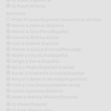
🔴 Dj Duke (Inglaterra)
🔴 Dj Mauri (Grecia)
BACHATA
💥 Pinto Picasso (España) Concierto en directo
🔵 Daniel & Desiree (España)
🔵 Marco & Sara (Perú/España)
🔵 Cornel & Rithika (India)
🔵 Luis & Andrea (España)
🔵 Melvin & Gatica (Francia/Noruega)
🔵 Abdel y Lety (Cuba/España)
🔵 Sergio y Elena (España)
🔵 Gero y Migle (España/Lituania)
🔵 Burak y Estefania (Turquía/España)
🔵 Antoni y Belén (Colombia/Argentina)
🔵 York y Lisa (Venezuela/Alemania)
🔵 Carlos Espinosa (México)
🔵 Azael y Martha (México/Polonia)
🔵 Dj Khalid (Suecia)
🔵 Dj York (Venezuela)