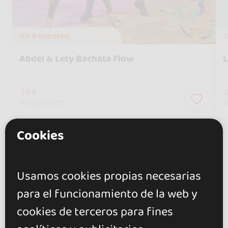
En
9 eventos
Abdel & Lety Bachata Flow
L
284
seguidores
Cookies
Usamos cookies propias necesarias
Valoraciones
para el funcionamiento de la web y
cookies de terceros para fines
4.0