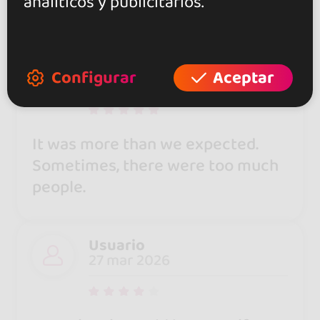
analíticos y publicitarios.
3 opiniones verificadas
Usuario
Configurar
Aceptar
29 mar 2026
It was more than we expected.
Sometimes, there were too much
people.
Usuario
27 mar 2026