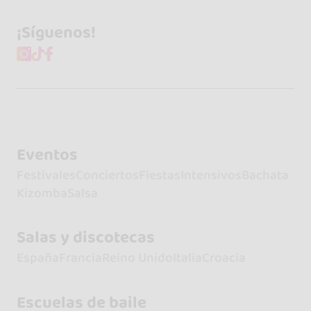
¡Síguenos!
Eventos
Festivales
Conciertos
Fiestas
Intensivos
Bachata
Kizomba
Salsa
Salas y discotecas
España
Francia
Reino Unido
Italia
Croacia
Escuelas de baile