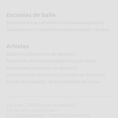
Escuelas de baile
España
Alemania
Italia
Francia
Suiza
Argentina
Suecia
Reino Unido
Países Bajos
Estados Unidos
Artistas
Bailarines
Bailarines de Bachata
Bailarines de Kizomba
Bailarines de Salsa
Cantantes
Cantantes de Bachata
Cantantes de Kizomba
Cantantes de Salsa
DJs
DJs de Bachata
DJs de Kizomba
DJs de Salsa
Cookies
Política de privacidad
Términos y condiciones
© 2026 go&dance - Todos los derechos