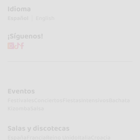
Idioma
Español
English
¡Síguenos!
Eventos
Festivales
Conciertos
Fiestas
Intensivos
Bachata
Kizomba
Salsa
Salas y discotecas
España
Francia
Reino Unido
Italia
Croacia