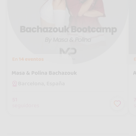
En
14 eventos
Masa & Polina Bachazouk
A
Barcelona, España
51
seguidores