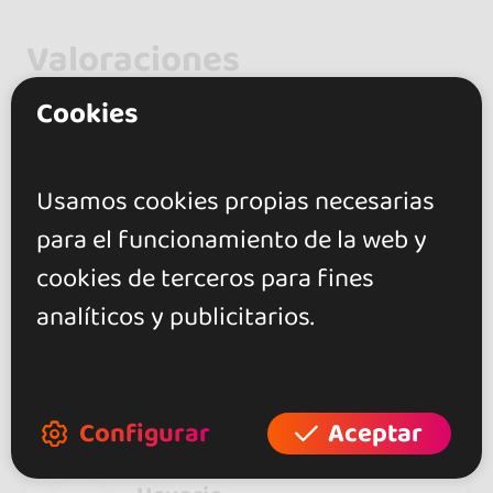
Valoraciones
Cookies
4.5
17 opiniones verificadas
de la
Usamos cookies propias necesarias
última edición
para el funcionamiento de la web y
cookies de terceros para fines
Usuario
13 feb 2026
analíticos y publicitarios.
all was perfect
Configurar
Aceptar