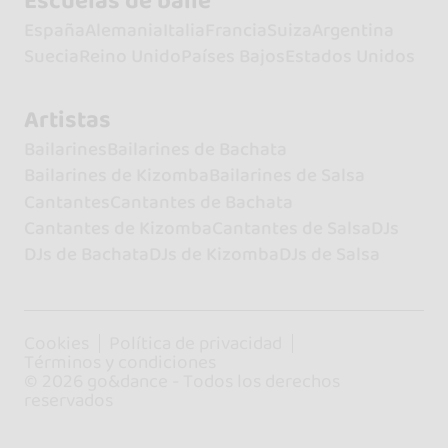
Escuelas de baile
España
Alemania
Italia
Francia
Suiza
Argentina
Suecia
Reino Unido
Países Bajos
Estados Unidos
Artistas
Bailarines
Bailarines de Bachata
Bailarines de Kizomba
Bailarines de Salsa
Cantantes
Cantantes de Bachata
Cantantes de Kizomba
Cantantes de Salsa
DJs
DJs de Bachata
DJs de Kizomba
DJs de Salsa
Cookies
Política de privacidad
Términos y condiciones
© 2026 go&dance - Todos los derechos
reservados