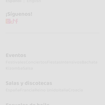
Español
English
¡Síguenos!
Eventos
Festivales
Conciertos
Fiestas
Intensivos
Bachata
Kizomba
Salsa
Salas y discotecas
España
Francia
Reino Unido
Italia
Croacia