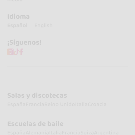
Idioma
Español
English
¡Síguenos!
Salas y discotecas
España
Francia
Reino Unido
Italia
Croacia
Escuelas de baile
España
Alemania
Italia
Francia
Suiza
Argentina