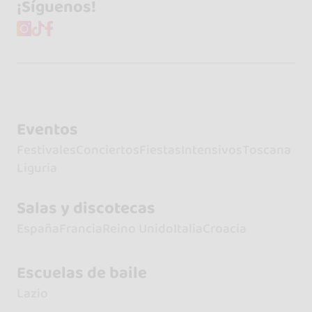
¡Síguenos!
Eventos
Festivales
Conciertos
Fiestas
Intensivos
Toscana
Liguria
Salas y discotecas
España
Francia
Reino Unido
Italia
Croacia
Escuelas de baile
Lazio