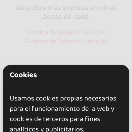
Descubre más eventos en otras
zonas de Italia
Eventos de Salsa en Italia (10)
Eventos de Salsa en Milano (1)
Cookies
Usamos cookies propias necesarias
go&dance
para el funcionamiento de la web y
Eventos
cookies de terceros para fines
Salsa
analíticos y publicitarios.