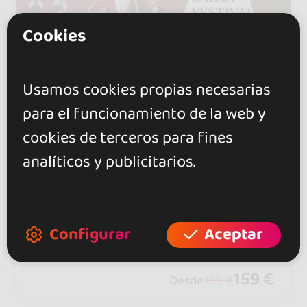
Cookies
Usamos cookies propias necesarias
para el funcionamiento de la web y
21 - 24 AGO 2026
cookies de terceros para fines
Praha, Hlavní město, República
Checa
analíticos y publicitarios.
SALSA FESTIVAL PRAGA 2026
Únete a más de 300 bailarines de más
de 25 países para disfrutar de talleres,
Configurar
Aceptar
fiestas, shows y baile social en Praga.
159 €
Desde
169 €