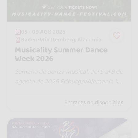
05 - 09 AGO 2026
Baden-Württemberg, Alemania
Musicality Summer Dance
Week 2026
Semana de danza musical: del 5 al 9 de
agosto de 2026 Friburgo/Alemania *¡Si
ente el ritmo y baila con nosotros!* ¡5
días llenos de música y movimiento! N
Entradas no disponibles
uestros artistas: Anichi Pérez, Bersy C
ortez, Anne Boehm y Pablo Pérez