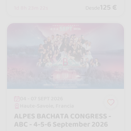
e pasión y alegría en la preciosa ciuda
125 €
1d 8h 23m 20s
Desde
d de Hamburgo.
04 - 07 SEPT 2026
Haute-Savoie, Francia
ALPES BACHATA CONGRESS -
ABC - 4-5-6 September 2026