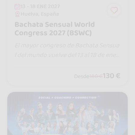
13 - 18 ENE 2027
Huelva, España
Bachata Sensual World
Congress 2027 (BSWC)
El mayor congreso de Bachata Sensua
l del mundo vuelve del 13 al 18 de ener
o. Shows, sociales, artistas top y una e
xperiencia inolvidable. Vive BSWC 202
130 €
Desde
180 €
7 en Punta Umbría. #iampartofthefam
ily