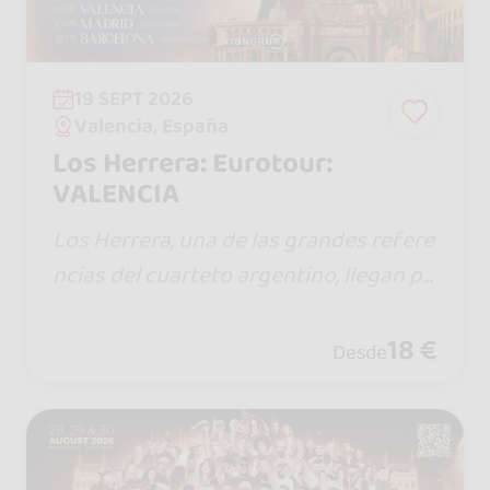
19 SEPT 2026
Valencia, España
Los Herrera: Eurotour:
VALENCIA
Los Herrera, una de las grandes refere
ncias del cuarteto argentino, llegan po
r primera vez a España con un show lle
no de energía, emoción y los éxitos qu
18 €
Desde
e conquistan a miles de seguidores.