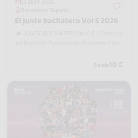
13 SEPT 2026
Barcelona, España
El junte bachatero Vol 5 2026
​🔥 JUNTE BACHATERO Vol. 5 - Dominic
an Bachata Experience (Summer Closi
ng) 🇩🇴☀️ ​¡Llega la edición más grand
e y esperada del verano! Nos despedi
10 €
Desde
mos de la temporada por todo lo alto
con un tardeo al