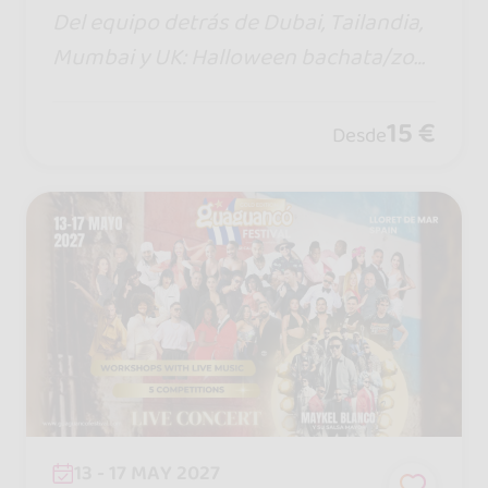
Del equipo detrás de Dubai, Tailandia,
Mumbai y UK: Halloween bachata/zou
k con pool party, Jack & Jill, fiestas has
ta las 6am, parque temático y casa enc
15 €
Desde
antada.
13 - 17 MAY 2027