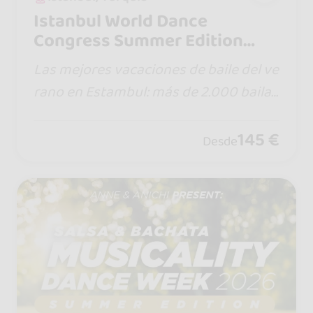
Istanbul World Dance
Congress Summer Edition
2026
Las mejores vacaciones de baile del ve
rano en Estambul: más de 2.000 bailar
ines sociales, más de 150 talleres, fiest
as en la piscina, fiesta VIP en barco, cla
145 €
Desde
ses al aire libre y Pinto Picasso en dire
cto.