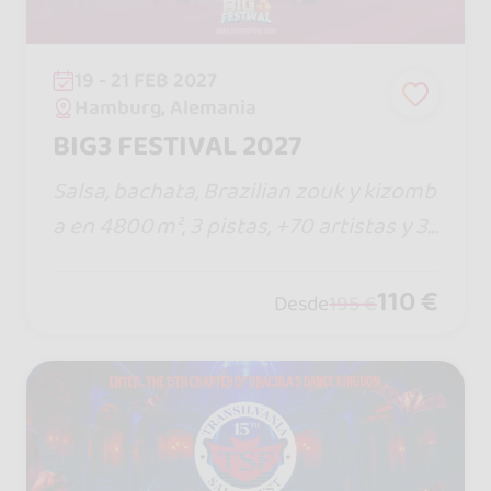
19 - 21 FEB 2027
Hamburg, Alemania
BIG3 FESTIVAL 2027
Salsa, bachata, Brazilian zouk y kizomb
a en 4800 m², 3 pistas, +70 artistas y 3
0 h de sociales: el mayor festival latino
de Alemania llega a Hamburgo. Guárd
110 €
Desde
195 €
alo y compártelo, ¡el precio sube cada
mes!