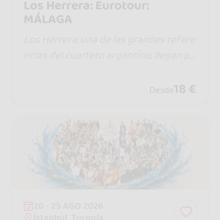
Los Herrera: Eurotour:
MÁLAGA
Los Herrera, una de las grandes refere
ncias del cuarteto argentino, llegan po
r primera vez a España con un show lle
no de energía, emoción y los éxitos qu
18 €
Desde
e conquistan a miles de seguidores.
20 - 25 AGO 2026
İstanbul, Turquía