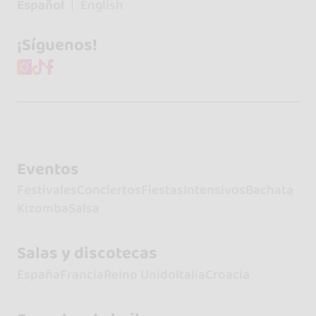
Español
English
¡Síguenos!
Eventos
Festivales
Conciertos
Fiestas
Intensivos
Bachata
Kizomba
Salsa
Salas y discotecas
España
Francia
Reino Unido
Italia
Croacia