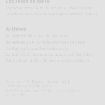
Escuelas de baile
España
Alemania
Italia
Francia
Suiza
Argentina
Suecia
Reino Unido
Países Bajos
Estados Unidos
Artistas
Bailarines
Bailarines de Bachata
Bailarines de Kizomba
Bailarines de Salsa
Cantantes
Cantantes de Bachata
Cantantes de Kizomba
Cantantes de Salsa
DJs
DJs de Bachata
DJs de Kizomba
DJs de Salsa
Cookies
Política de privacidad
Términos y condiciones
© 2026 go&dance - Todos los derechos
reservados