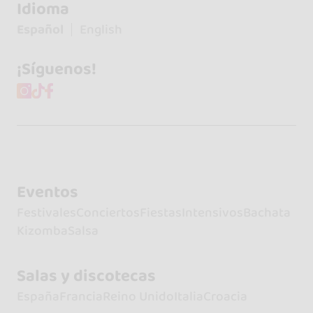
Idioma
Español
English
¡Síguenos!
Eventos
Festivales
Conciertos
Fiestas
Intensivos
Bachata
Kizomba
Salsa
Salas y discotecas
España
Francia
Reino Unido
Italia
Croacia