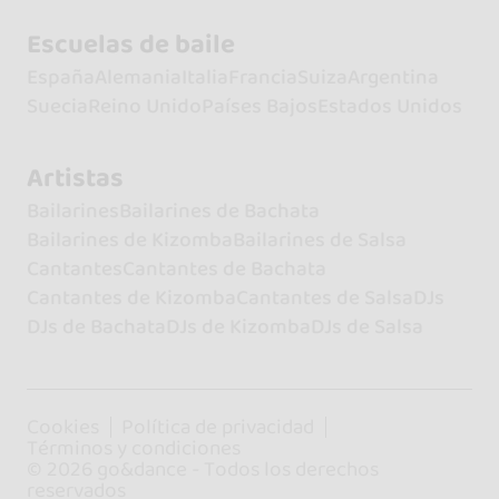
Escuelas de baile
España
Alemania
Italia
Francia
Suiza
Argentina
Suecia
Reino Unido
Países Bajos
Estados Unidos
Artistas
Bailarines
Bailarines de Bachata
Bailarines de Kizomba
Bailarines de Salsa
Cantantes
Cantantes de Bachata
Cantantes de Kizomba
Cantantes de Salsa
DJs
DJs de Bachata
DJs de Kizomba
DJs de Salsa
Cookies
Política de privacidad
Términos y condiciones
© 2026 go&dance - Todos los derechos
reservados