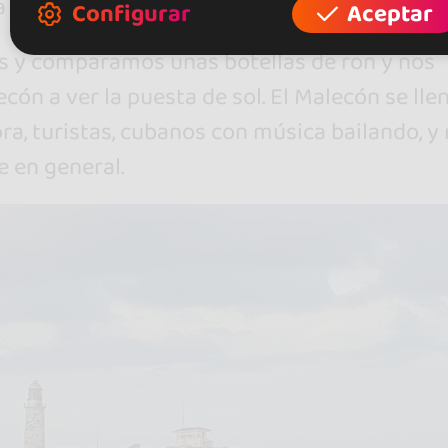
a noche en La Habana.
Configurar
Aceptar
 y comparamos unas botellas de ron y nos
cón a ver la puesta de sol. El Malecón se lle
ra, turistas, cubanos con música bailando, 
 en general.