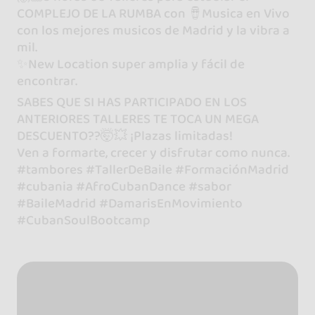
COMPLEJO DE LA RUMBA con 🪘Musica en Vivo
con los mejores musicos de Madrid y la vibra a
mil.
✨New Location super amplia y fácil de
encontrar.
SABES QUE SI HAS PARTICIPADO EN LOS
ANTERIORES TALLERES TE TOCA UN MEGA
DESCUENTO??🤯💥 ¡Plazas limitadas!
Ven a formarte, crecer y disfrutar como nunca.
#tambores #TallerDeBaile #FormaciónMadrid
#cubania #AfroCubanDance #sabor
#BaileMadrid #DamarisEnMovimiento
#CubanSoulBootcamp