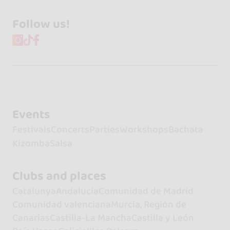
Follow us!
Events
Festivals
Concerts
Parties
Workshops
Bachata
Kizomba
Salsa
Clubs and places
Catalunya
Andalucía
Comunidad de Madrid
Comunidad valenciana
Murcia, Región de
Canarias
Castilla-La Mancha
Castilla y León