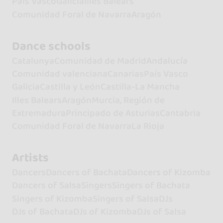
País Vasco
Galicia
Illes Balears
Comunidad Foral de Navarra
Aragón
Dance schools
Catalunya
Comunidad de Madrid
Andalucía
Comunidad valenciana
Canarias
País Vasco
Galicia
Castilla y León
Castilla-La Mancha
Illes Balears
Aragón
Murcia, Región de
Extremadura
Principado de Asturias
Cantabria
Comunidad Foral de Navarra
La Rioja
Artists
Dancers
Dancers of Bachata
Dancers of Kizomba
Dancers of Salsa
Singers
Singers of Bachata
Singers of Kizomba
Singers of Salsa
DJs
DJs of Bachata
DJs of Kizomba
DJs of Salsa